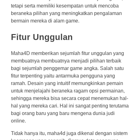
tetapi serta memiliki kesempatan untuk mencoba
beraneka pilihan yang meningkatkan pengalaman
bermain mereka di alam game.
Fitur Unggulan
Maha4D memberikan sejumlah fitur unggulan yang
membuatnya membuatnya menjadi pilihan terbaik
bagi sejumlah penggemar game angka. Salah satu
fitur terpenting yaitu antarmuka pengguna yang
ramah. Desain yang intuitif memungkinkan pemain
untuk menjelajahi beraneka ragam opsi permainan,
sehingga mereka bisa secara cepat menemukan hal-
hal yang mereka cari. Hal ini sangat penting terutama
bagi orang baru yang baru mengena dunia judi
online.
Tidak hanya itu, maha4d juga dikenal dengan sistem