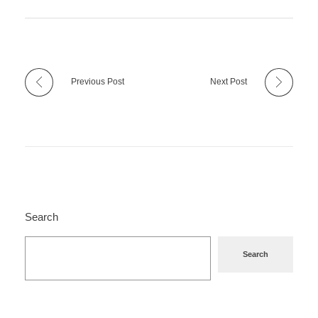
Previous Post
Next Post
Search
Search