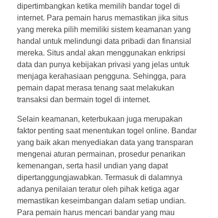
dipertimbangkan ketika memilih bandar togel di
internet. Para pemain harus memastikan jika situs
yang mereka pilih memiliki sistem keamanan yang
handal untuk melindungi data pribadi dan finansial
mereka. Situs andal akan menggunakan enkripsi
data dan punya kebijakan privasi yang jelas untuk
menjaga kerahasiaan pengguna. Sehingga, para
pemain dapat merasa tenang saat melakukan
transaksi dan bermain togel di internet.
Selain keamanan, keterbukaan juga merupakan
faktor penting saat menentukan togel online. Bandar
yang baik akan menyediakan data yang transparan
mengenai aturan permainan, prosedur penarikan
kemenangan, serta hasil undian yang dapat
dipertanggungjawabkan. Termasuk di dalamnya
adanya penilaian teratur oleh pihak ketiga agar
memastikan keseimbangan dalam setiap undian.
Para pemain harus mencari bandar yang mau