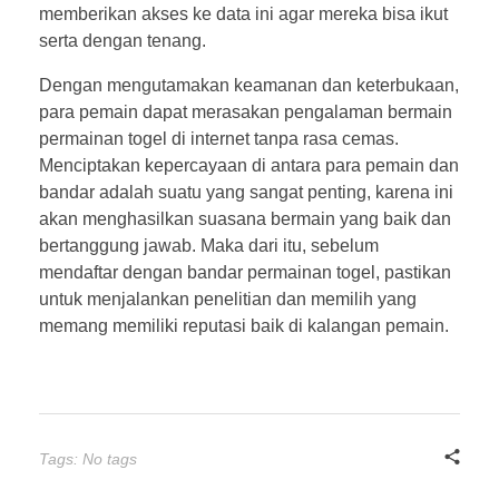
memberikan akses ke data ini agar mereka bisa ikut
serta dengan tenang.
Dengan mengutamakan keamanan dan keterbukaan,
para pemain dapat merasakan pengalaman bermain
permainan togel di internet tanpa rasa cemas.
Menciptakan kepercayaan di antara para pemain dan
bandar adalah suatu yang sangat penting, karena ini
akan menghasilkan suasana bermain yang baik dan
bertanggung jawab. Maka dari itu, sebelum
mendaftar dengan bandar permainan togel, pastikan
untuk menjalankan penelitian dan memilih yang
memang memiliki reputasi baik di kalangan pemain.
Tags: No tags