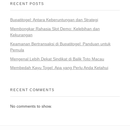
RECENT POSTS
Bupatitogel: Antara Keberuntungan dan Strategi
Membongkar Rahasia Slot Demo: Kelebihan dan
Kekurangan
Keamanan Bertransaksi di Bupatitogel: Panduan untuk
Pemula
Mengenal Lebih Dekat Sindikat di Balik Toto Macau
Membedah Kayu Togel: Apa yang Perlu Anda Ketahui
RECENT COMMENTS
No comments to show.