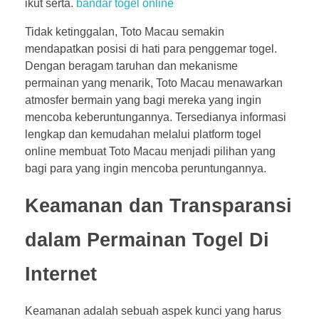
ikut serta.
bandar togel online
Tidak ketinggalan, Toto Macau semakin
mendapatkan posisi di hati para penggemar togel.
Dengan beragam taruhan dan mekanisme
permainan yang menarik, Toto Macau menawarkan
atmosfer bermain yang bagi mereka yang ingin
mencoba keberuntungannya. Tersedianya informasi
lengkap dan kemudahan melalui platform togel
online membuat Toto Macau menjadi pilihan yang
bagi para yang ingin mencoba peruntungannya.
Keamanan dan Transparansi
dalam Permainan Togel Di
Internet
Keamanan adalah sebuah aspek kunci yang harus