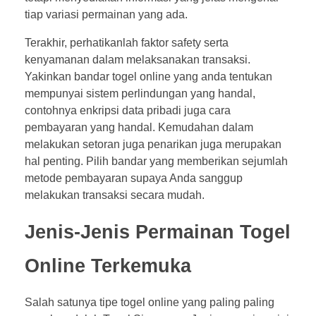
tiap variasi permainan yang ada.
Terakhir, perhatikanlah faktor safety serta
kenyamanan dalam melaksanakan transaksi.
Yakinkan bandar togel online yang anda tentukan
mempunyai sistem perlindungan yang handal,
contohnya enkripsi data pribadi juga cara
pembayaran yang handal. Kemudahan dalam
melakukan setoran juga penarikan juga merupakan
hal penting. Pilih bandar yang memberikan sejumlah
metode pembayaran supaya Anda sanggup
melakukan transaksi secara mudah.
Jenis-Jenis Permainan Togel
Online Terkemuka
Salah satunya tipe togel online yang paling paling