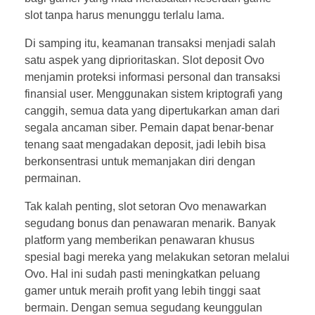
a
slot tanpa harus menunggu terlalu lama.
K
Di samping itu, keamanan transaksi menjadi salah
satu aspek yang diprioritaskan. Slot deposit Ovo
e
menjamin proteksi informasi personal dan transaksi
finansial user. Menggunakan sistem kriptografi yang
s
canggih, semua data yang dipertukarkan aman dari
segala ancaman siber. Pemain dapat benar-benar
e
tenang saat mengadakan deposit, jadi lebih bisa
r
berkonsentrasi untuk memanjakan diri dengan
permainan.
u
Tak kalah penting, slot setoran Ovo menawarkan
a
segudang bonus dan penawaran menarik. Banyak
platform yang memberikan penawaran khusus
n
spesial bagi mereka yang melakukan setoran melalui
Ovo. Hal ini sudah pasti meningkatkan peluang
gamer untuk meraih profit yang lebih tinggi saat
bermain. Dengan semua segudang keunggulan