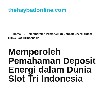
thehaybadonline.com
Home
»
Memperoleh Pemahaman Deposit Energi dalam
Dunia Slot Tri Indonesia
Memperoleh
Pemahaman Deposit
Energi dalam Dunia
Slot Tri Indonesia