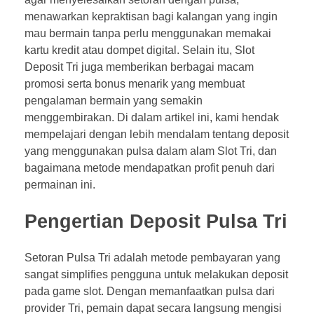
menawarkan kepraktisan bagi kalangan yang ingin
mau bermain tanpa perlu menggunakan memakai
kartu kredit atau dompet digital. Selain itu, Slot
Deposit Tri juga memberikan berbagai macam
promosi serta bonus menarik yang membuat
pengalaman bermain yang semakin
menggembirakan. Di dalam artikel ini, kami hendak
mempelajari dengan lebih mendalam tentang deposit
yang menggunakan pulsa dalam alam Slot Tri, dan
bagaimana metode mendapatkan profit penuh dari
permainan ini.
Pengertian Deposit Pulsa Tri
Setoran Pulsa Tri adalah metode pembayaran yang
sangat simplifies pengguna untuk melakukan deposit
pada game slot. Dengan memanfaatkan pulsa dari
provider Tri, pemain dapat secara langsung mengisi