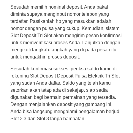
Sesudah memilih nominal deposit, Anda bakal
diminta supaya menginput nomor telepon yang
terdaftar. Pastikanlah hp yang masukkan adalah
nomor dengan pulsa yang cukup. Kemudian, sistem
Slot Deposit Tri Slot akan mengirim pesan konfirmasi
untuk memverifikasi proses Anda. Lanjutkan dengan
mengikuti langkah-langkah yang di pada pesan itu
untuk mengakhiri proses deposit.
Sesudah konfirmasi sukses, periksa saldo kamu di
rekening Slot Deposit Deposit Pulsa Elektrik Tri Slot
yang sudah Anda daftar. Saldo yang telah kamu
setorkan akan tetap ada di sekejap, siap sedia
digunakan bagi bermain permainan yang tersedia.
Dengan menjalankan deposit yang gampang ini,
Anda bisa langsung mengalami pengalaman berjudi
Slot 3 3 dan Slot 3 tanpa hambatan.