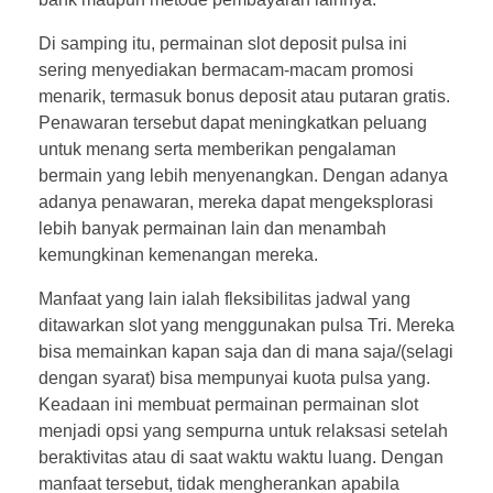
Di samping itu, permainan slot deposit pulsa ini
sering menyediakan bermacam-macam promosi
menarik, termasuk bonus deposit atau putaran gratis.
Penawaran tersebut dapat meningkatkan peluang
untuk menang serta memberikan pengalaman
bermain yang lebih menyenangkan. Dengan adanya
adanya penawaran, mereka dapat mengeksplorasi
lebih banyak permainan lain dan menambah
kemungkinan kemenangan mereka.
Manfaat yang lain ialah fleksibilitas jadwal yang
ditawarkan slot yang menggunakan pulsa Tri. Mereka
bisa memainkan kapan saja dan di mana saja/(selagi
dengan syarat) bisa mempunyai kuota pulsa yang.
Keadaan ini membuat permainan permainan slot
menjadi opsi yang sempurna untuk relaksasi setelah
beraktivitas atau di saat waktu waktu luang. Dengan
manfaat tersebut, tidak mengherankan apabila