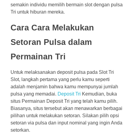
semakin individu memilih bermain slot dengan pulsa
Tri untuk hiburan mereka.
Cara Cara Melakukan
Setoran Pulsa dalam
Permainan Tri
Untuk melaksanakan deposit pulsa pada Slot Tri
Slot, langkah pertama yang perlu kamu seperti
adalah menjamin bahwa kamu mempunyai jumlah
pulsa yang memadai.
Deposit Tri
Kemudian, buka
situs Permainan Deposit Tri yang telah kamu pilih.
Biasanya, situs tersebut akan menawarkan berbagai
pilihan untuk melakukan setoran. Silakan pilih opsi
setoran via pulsa dan input nominal yang ingin Anda
setorkan.