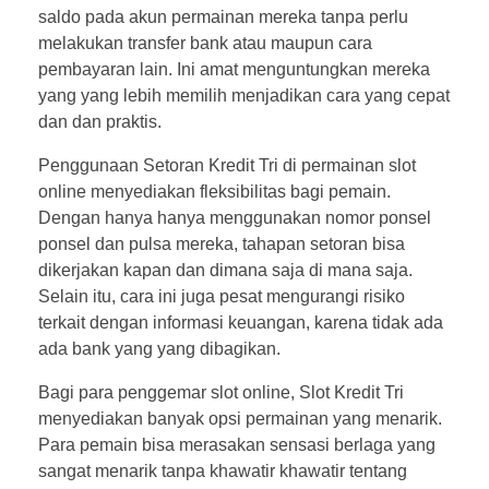
saldo pada akun permainan mereka tanpa perlu
melakukan transfer bank atau maupun cara
pembayaran lain. Ini amat menguntungkan mereka
yang yang lebih memilih menjadikan cara yang cepat
dan dan praktis.
Penggunaan Setoran Kredit Tri di permainan slot
online menyediakan fleksibilitas bagi pemain.
Dengan hanya hanya menggunakan nomor ponsel
ponsel dan pulsa mereka, tahapan setoran bisa
dikerjakan kapan dan dimana saja di mana saja.
Selain itu, cara ini juga pesat mengurangi risiko
terkait dengan informasi keuangan, karena tidak ada
ada bank yang yang dibagikan.
Bagi para penggemar slot online, Slot Kredit Tri
menyediakan banyak opsi permainan yang menarik.
Para pemain bisa merasakan sensasi berlaga yang
sangat menarik tanpa khawatir khawatir tentang