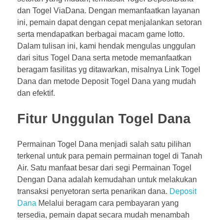
l
dan Togel ViaDana. Dengan memanfaatkan layanan
ini, pemain dapat dengan cepat menjalankan setoran
a
serta mendapatkan berbagai macam game lotto.
Dalam tulisan ini, kami hendak mengulas unggulan
n
dari situs Togel Dana serta metode memanfaatkan
beragam fasilitas yg ditawarkan, misalnya Link Togel
S
Dana dan metode Deposit Togel Dana yang mudah
i
dan efektif.
t
Fitur Unggulan Togel Dana
u
Permainan Togel Dana menjadi salah satu pilihan
s
terkenal untuk para pemain permainan togel di Tanah
Air. Satu manfaat besar dari segi Permainan Togel
T
Dengan Dana adalah kemudahan untuk melakukan
transaksi penyetoran serta penarikan dana.
Deposit
o
Dana
Melalui beragam cara pembayaran yang
g
tersedia, pemain dapat secara mudah menambah