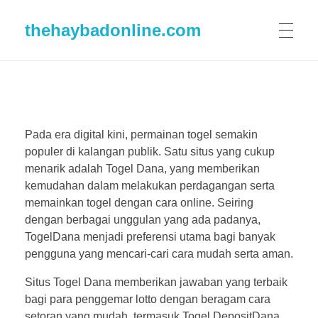
thehaybadonline.com
K
Pada era digital kini, permainan togel semakin
e
populer di kalangan publik. Satu situs yang cukup
menarik adalah Togel Dana, yang memberikan
u
kemudahan dalam melakukan perdagangan serta
memainkan togel dengan cara online. Seiring
n
dengan berbagai unggulan yang ada padanya,
TogelDana menjadi preferensi utama bagi banyak
g
pengguna yang mencari-cari cara mudah serta aman.
g
Situs Togel Dana memberikan jawaban yang terbaik
bagi para penggemar lotto dengan beragam cara
u
setoran yang mudah, termasuk Togel DepositDana