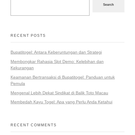
Search
RECENT POSTS
Bupatitogel: Antara Keberuntungan dan Strategi
Membongkar Rahasia Slot Demo: Kelebihan dan
Kekurangan
Keamanan Bertransaksi di Bupatitogel: Panduan untuk
Pemula
Mengenal Lebih Dekat Sindikat di Balik Toto Macau
Membedah Kayu Togel: Apa yang Perlu Anda Ketahui
RECENT COMMENTS