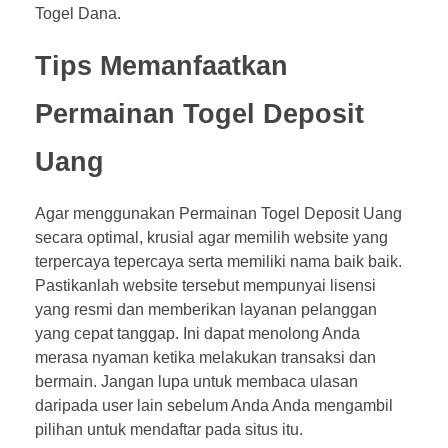
Togel Dana.
k
Tips Memanfaatkan
a
Permainan Togel Deposit
n
Uang
Agar menggunakan Permainan Togel Deposit Uang
secara optimal, krusial agar memilih website yang
terpercaya tepercaya serta memiliki nama baik baik.
Pastikanlah website tersebut mempunyai lisensi
yang resmi dan memberikan layanan pelanggan
yang cepat tanggap. Ini dapat menolong Anda
merasa nyaman ketika melakukan transaksi dan
bermain. Jangan lupa untuk membaca ulasan
daripada user lain sebelum Anda Anda mengambil
pilihan untuk mendaftar pada situs itu.