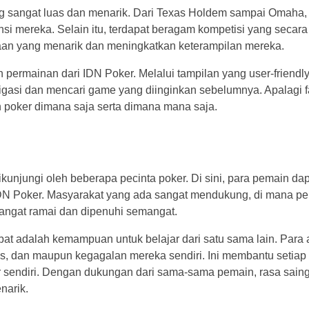
ng sangat luas dan menarik. Dari Texas Holdem sampai Omaha, s
i mereka. Selain itu, terdapat beragam kompetisi yang secara 
an yang menarik dan meningkatkan keterampilan mereka.
permainan dari IDN Poker. Melalui tampilan yang user-friendl
i dan mencari game yang diinginkan sebelumnya. Apalagi fas
 poker dimana saja serta dimana mana saja.
njungi oleh beberapa pecinta poker. Di sini, para pemain dap
n IDN Poker. Masyarakat yang ada sangat mendukung, di mana pe
angat ramai dan dipenuhi semangat.
bat adalah kemampuan untuk belajar dari satu sama lain. Para
ses, dan maupun kegagalan mereka sendiri. Ini membantu setiap
endiri. Dengan dukungan dari sama-sama pemain, rasa saing
narik.