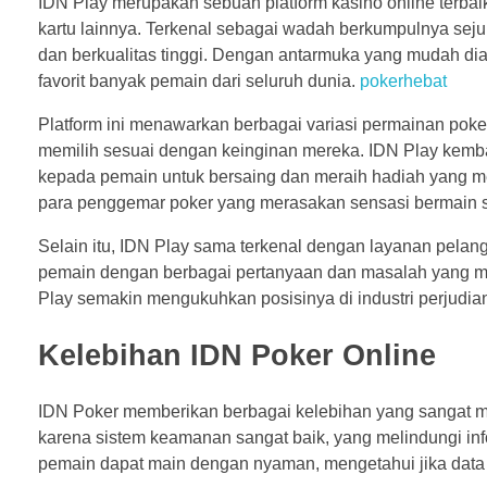
IDN Play merupakan sebuah platform kasino online terbai
kartu lainnya. Terkenal sebagai wadah berkumpulnya se
r
dan berkualitas tinggi. Dengan antarmuka yang mudah di
e
favorit banyak pemain dari seluruh dunia.
pokerhebat
a
Platform ini menawarkan berbagai variasi permainan po
memilih sesuai dengan keinginan mereka. IDN Play kem
B
kepada pemain untuk bersaing dan meraih hadiah yang me
para penggemar poker yang merasakan sensasi bermain s
e
Selain itu, IDN Play sama terkenal dengan layanan pelan
r
pemain dengan berbagai pertanyaan dan masalah yang mer
Play semakin mengukuhkan posisinya di industri perjudian
k
Kelebihan IDN Poker Online
u
m
IDN Poker memberikan berbagai kelebihan yang sangat men
karena sistem keamanan sangat baik, yang melindungi inf
p
pemain dapat main dengan nyaman, mengetahui jika data