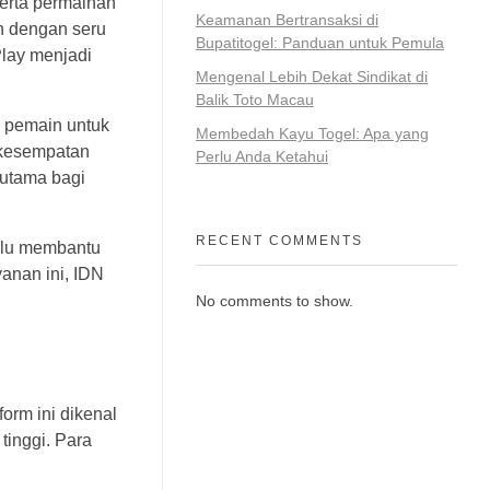
serta permainan
Keamanan Bertransaksi di
n dengan seru
Bupatitogel: Panduan untuk Pemula
Play menjadi
Mengenal Lebih Dekat Sindikat di
Balik Toto Macau
 pemain untuk
Membedah Kayu Togel: Apa yang
 kesempatan
Perlu Anda Ketahui
 utama bagi
RECENT COMMENTS
lalu membantu
anan ini, IDN
No comments to show.
orm ini dikenal
tinggi. Para