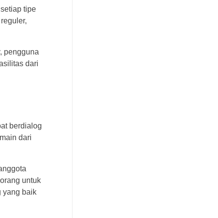
etiap tipe
reguler,
y, pengguna
ilitas dari
at berdialog
main dari
 anggota
 orang untuk
 yang baik