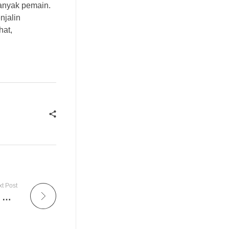
banyak pemain.
njalin
hat,
t Post
Sicbo online: Permainan Yang tidak boleh Dilewatkan