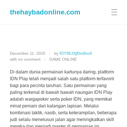
thehaybadonline.com
B
December 11, 2025
by
fOT8EJXjf0m8ov5
with
no comment
GAME ONLINE
e
Di dalam dunia permainan kartunya daring, platform
r
IDN Play telah menjadi salah satu platform terfavorit
g
bagi para pecinta taruhan. Satu permainan yang
paling terkenal di bawah bawah naungan IDN Play
a
adalah wargapoker serta poker IDN, yang memikat
minat pemain dari kalangan lapisan. Melalui
b
kombinasi taktik, nasib, serta keterampilan, beberapa
judi selalu menelusuri jalan agar meningkatkan skill
u
mereka dan menjadi master di permainan ini.