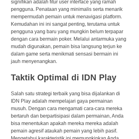
signifikan adalah fitur user interface yang ramah
l
pengguna. Penataan yang minimalis serta menarik
mempermudah pemain untuk menavigasi platform.
Kemudahan ini ini sangat penting, terutama untuk
pengguna yang baru yang mungkin belum terpapar
dengan cara bermain poker. Melalui antarmuka yang
mudah digunakan, pemain bisa langsung terjun ke
dalam game serta menikmati sensasi bermain ini
jauh menyenangkan.
Taktik Optimal di IDN Play
Salah satu strategi terbaik yang bisa dijalankan di
IDN Play adalah mempelajari gaya permainan
musuh. Dengan cara mengamati cara-cara mereka
bertaruh dan berpartisipasi dalam permainan, Anda
bisa menentukan apakah mereka mereka adalah
pemain agresif ataukah pemain yang lebih pasif.
Mengetahui karakteristik ini memungkinkan Anda