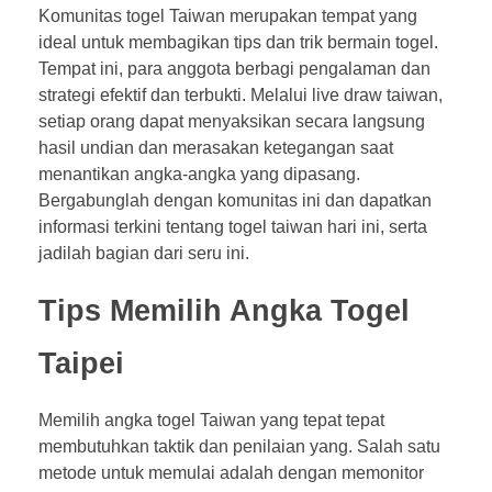
g
Komunitas togel Taiwan merupakan tempat yang
ideal untuk membagikan tips dan trik bermain togel.
l
Tempat ini, para anggota berbagi pengalaman dan
strategi efektif dan terbukti. Melalui live draw taiwan,
a
setiap orang dapat menyaksikan secara langsung
hasil undian dan merasakan ketegangan saat
h
menantikan angka-angka yang dipasang.
d
Bergabunglah dengan komunitas ini dan dapatkan
informasi terkini tentang togel taiwan hari ini, serta
e
jadilah bagian dari seru ini.
n
Tips Memilih Angka Togel
g
Taipei
a
Memilih angka togel Taiwan yang tepat tepat
n
membutuhkan taktik dan penilaian yang. Salah satu
metode untuk memulai adalah dengan memonitor
K