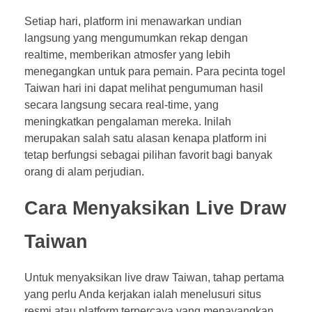
P
Setiap hari, platform ini menawarkan undian
langsung yang mengumumkan rekap dengan
a
realtime, memberikan atmosfer yang lebih
menegangkan untuk para pemain. Para pecinta togel
n
Taiwan hari ini dapat melihat pengumuman hasil
d
secara langsung secara real-time, yang
meningkatkan pengalaman mereka. Inilah
u
merupakan salah satu alasan kenapa platform ini
tetap berfungsi sebagai pilihan favorit bagi banyak
a
orang di alam perjudian.
n
Cara Menyaksikan Live Draw
j
Taiwan
u
Untuk menyaksikan live draw Taiwan, tahap pertama
g
yang perlu Anda kerjakan ialah menelusuri situs
resmi atau platform terpercaya yang menayangkan