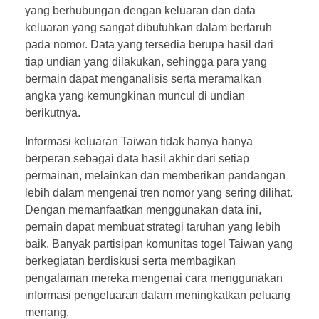
d
yang berhubungan dengan keluaran dan data
keluaran yang sangat dibutuhkan dalam bertaruh
a
pada nomor. Data yang tersedia berupa hasil dari
tiap undian yang dilakukan, sehingga para yang
l
bermain dapat menganalisis serta meramalkan
angka yang kemungkinan muncul di undian
a
berikutnya.
m
Informasi keluaran Taiwan tidak hanya hanya
r
berperan sebagai data hasil akhir dari setiap
permainan, melainkan dan memberikan pandangan
a
lebih dalam mengenai tren nomor yang sering dilihat.
Dengan memanfaatkan menggunakan data ini,
n
pemain dapat membuat strategi taruhan yang lebih
baik. Banyak partisipan komunitas togel Taiwan yang
g
berkegiatan berdiskusi serta membagikan
k
pengalaman mereka mengenai cara menggunakan
informasi pengeluaran dalam meningkatkan peluang
a
menang.