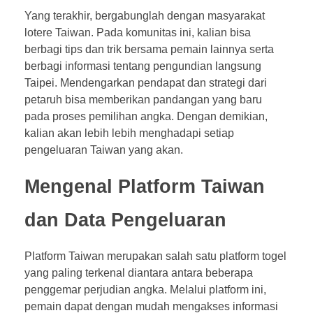
t
Yang terakhir, bergabunglah dengan masyarakat
o
lotere Taiwan. Pada komunitas ini, kalian bisa
berbagi tips dan trik bersama pemain lainnya serta
T
berbagi informasi tentang pengundian langsung
Taipei. Mendengarkan pendapat dan strategi dari
a
petaruh bisa memberikan pandangan yang baru
i
pada proses pemilihan angka. Dengan demikian,
kalian akan lebih lebih menghadapi setiap
w
pengeluaran Taiwan yang akan.
a
Mengenal Platform Taiwan
n
dan Data Pengeluaran
e
Platform Taiwan merupakan salah satu platform togel
s
yang paling terkenal diantara antara beberapa
penggemar perjudian angka. Melalui platform ini,
e
pemain dapat dengan mudah mengakses informasi