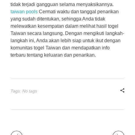
tidak terjadi gangguan selama menyaksikannya.
taiwan pools
Cermati waktu dan tanggal penarikan
yang sudah ditentukan, sehingga Anda tidak
melewatkan kesempatan dalam melihat hasil togel
Taiwan secara langsung. Dengan mengikuti langkah-
langkah ini, Anda akan lebih siap untuk ikut dengan
komunitas togel Taiwan dan mendapatkan info
terbaru tentang keluaran dan penarikan.
Tags: No tags