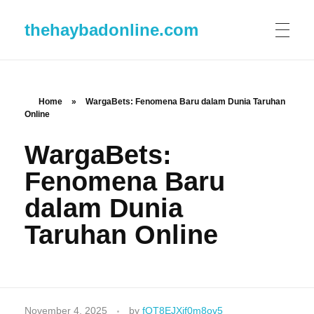
thehaybadonline.com
Home
»
WargaBets: Fenomena Baru dalam Dunia Taruhan
Online
WargaBets:
Fenomena Baru
dalam Dunia
Taruhan Online
W
November 4, 2025
by
fOT8EJXjf0m8ov5