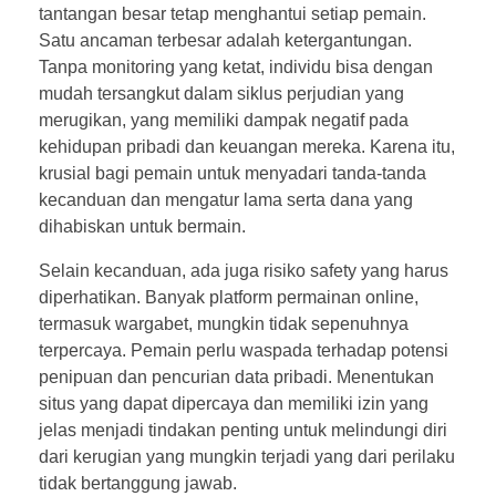
tantangan besar tetap menghantui setiap pemain.
Satu ancaman terbesar adalah ketergantungan.
Tanpa monitoring yang ketat, individu bisa dengan
mudah tersangkut dalam siklus perjudian yang
merugikan, yang memiliki dampak negatif pada
kehidupan pribadi dan keuangan mereka. Karena itu,
krusial bagi pemain untuk menyadari tanda-tanda
kecanduan dan mengatur lama serta dana yang
dihabiskan untuk bermain.
Selain kecanduan, ada juga risiko safety yang harus
diperhatikan. Banyak platform permainan online,
termasuk wargabet, mungkin tidak sepenuhnya
terpercaya. Pemain perlu waspada terhadap potensi
penipuan dan pencurian data pribadi. Menentukan
situs yang dapat dipercaya dan memiliki izin yang
jelas menjadi tindakan penting untuk melindungi diri
dari kerugian yang mungkin terjadi yang dari perilaku
tidak bertanggung jawab.