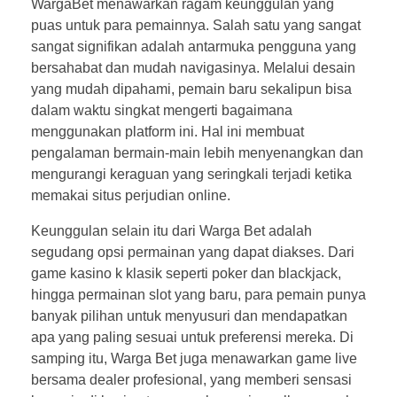
WargaBet menawarkan ragam keunggulan yang
a
puas untuk para pemainnya. Salah satu yang sangat
sangat signifikan adalah antarmuka pengguna yang
r
bersahabat dan mudah navigasinya. Melalui desain
yang mudah dipahami, pemain baru sekalipun bisa
u
dalam waktu singkat mengerti bagaimana
h
menggunakan platform ini. Hal ini membuat
pengalaman bermain-main lebih menyenangkan dan
a
mengurangi keraguan yang seringkali terjadi ketika
memakai situs perjudian online.
n
Keunggulan selain itu dari Warga Bet adalah
O
segudang opsi permainan yang dapat diakses. Dari
game kasino k klasik seperti poker dan blackjack,
n
hingga permainan slot yang baru, para pemain punya
l
banyak pilihan untuk menyusuri dan mendapatkan
apa yang paling sesuai untuk preferensi mereka. Di
i
samping itu, Warga Bet juga menawarkan game live
bersama dealer profesional, yang memberi sensasi
n