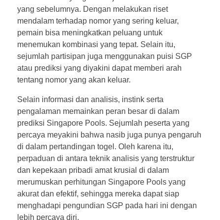
yang sebelumnya. Dengan melakukan riset
mendalam terhadap nomor yang sering keluar,
pemain bisa meningkatkan peluang untuk
menemukan kombinasi yang tepat. Selain itu,
sejumlah partisipan juga menggunakan puisi SGP
atau prediksi yang diyakini dapat memberi arah
tentang nomor yang akan keluar.
Selain informasi dan analisis, instink serta
pengalaman memainkan peran besar di dalam
prediksi Singapore Pools. Sejumlah peserta yang
percaya meyakini bahwa nasib juga punya pengaruh
di dalam pertandingan togel. Oleh karena itu,
perpaduan di antara teknik analisis yang terstruktur
dan kepekaan pribadi amat krusial di dalam
merumuskan perhitungan Singapore Pools yang
akurat dan efektif, sehingga mereka dapat siap
menghadapi pengundian SGP pada hari ini dengan
lebih percaya diri.