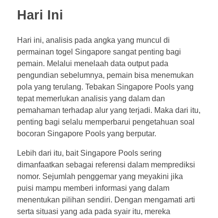
Hari Ini
Hari ini, analisis pada angka yang muncul di
permainan togel Singapore sangat penting bagi
pemain. Melalui menelaah data output pada
pengundian sebelumnya, pemain bisa menemukan
pola yang terulang. Tebakan Singapore Pools yang
tepat memerlukan analisis yang dalam dan
pemahaman terhadap alur yang terjadi. Maka dari itu,
penting bagi selalu memperbarui pengetahuan soal
bocoran Singapore Pools yang berputar.
Lebih dari itu, bait Singapore Pools sering
dimanfaatkan sebagai referensi dalam memprediksi
nomor. Sejumlah penggemar yang meyakini jika
puisi mampu memberi informasi yang dalam
menentukan pilihan sendiri. Dengan mengamati arti
serta situasi yang ada pada syair itu, mereka