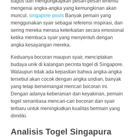
bagus dan mengungkapkan pesan-pesan tertentu
mengenai angka-angka yang kemungkinan akan
muncul.
singapore pools
Banyak pemain yang
menggunakan syair sebagai referensi inspirasi, dan
sering mereka merasa keterkaitan secara emosional
ketika membaca syair yang menyentuh dengan
angka kesayangan mereka.
Keduanya bocoran maupun syair, menciptakan
budaya unik di kalangan pecinta togel di Singapore.
Walaupun tidak ada kepastian bahwa angka-angka
tersebut akan cocok dengan angka undian, banyak
yang tetap bersemangat mencari bocoran ini.
Dengan adanya keberanian dan keyakinan, pemain
togel senantiasa mencari-cari bocoran dan syair
terbaru untuk meningkatkan kualitas bermain yang
dimiliki.
Analisis Togel Singapura