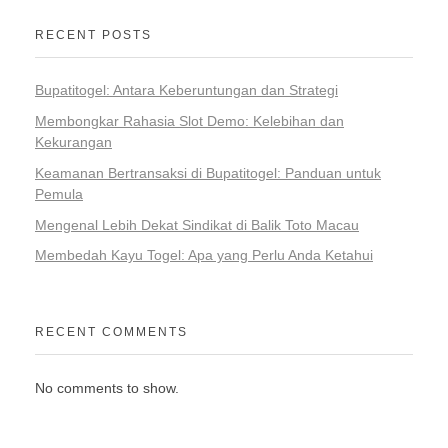
RECENT POSTS
Bupatitogel: Antara Keberuntungan dan Strategi
Membongkar Rahasia Slot Demo: Kelebihan dan
Kekurangan
Keamanan Bertransaksi di Bupatitogel: Panduan untuk
Pemula
Mengenal Lebih Dekat Sindikat di Balik Toto Macau
Membedah Kayu Togel: Apa yang Perlu Anda Ketahui
RECENT COMMENTS
No comments to show.