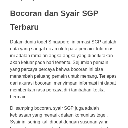
Bocoran dan Syair SGP
Terbaru
Dalam dunia togel Singapore, informasi SGP adalah
data yang sangat dicari oleh para pemain. Informasi
ini adalah ramalan angka-angka yang diperkirakan
akan keluar pada hari tertentu. Sejumlah pemain
yang percaya percaya bahwa bocoran ini bisa
menambah peluang pemain untuk menang. Terlepas
dari akurasi bocoran, menyimpan informasi ini dapat
memberikan rasa percaya diri tambahan ketika
bermain.
Di samping bocoran, syair SGP juga adalah
kebiasaan yang menarik dalam komunitas togel.
Syair ini sering kali dibuat dengan susunan yang