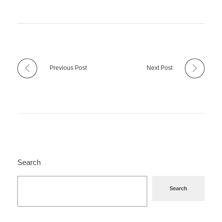
Previous Post
Next Post
Search
Search