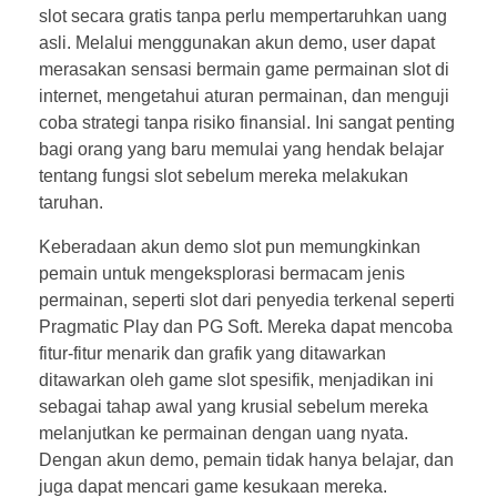
slot secara gratis tanpa perlu mempertaruhkan uang
asli. Melalui menggunakan akun demo, user dapat
merasakan sensasi bermain game permainan slot di
internet, mengetahui aturan permainan, dan menguji
coba strategi tanpa risiko finansial. Ini sangat penting
bagi orang yang baru memulai yang hendak belajar
tentang fungsi slot sebelum mereka melakukan
taruhan.
Keberadaan akun demo slot pun memungkinkan
pemain untuk mengeksplorasi bermacam jenis
permainan, seperti slot dari penyedia terkenal seperti
Pragmatic Play dan PG Soft. Mereka dapat mencoba
fitur-fitur menarik dan grafik yang ditawarkan
ditawarkan oleh game slot spesifik, menjadikan ini
sebagai tahap awal yang krusial sebelum mereka
melanjutkan ke permainan dengan uang nyata.
Dengan akun demo, pemain tidak hanya belajar, dan
juga dapat mencari game kesukaan mereka.