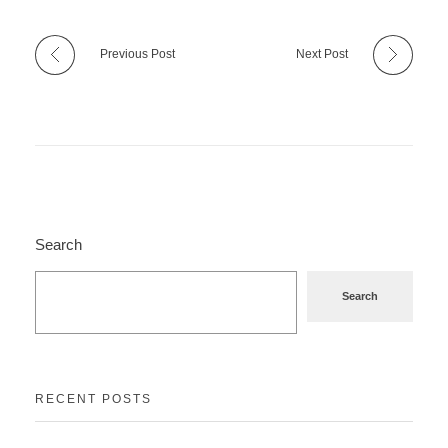
Previous Post
Next Post
Search
Search
RECENT POSTS