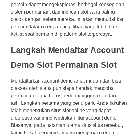
pemain dapat mengeksplorasi berbagai konsep dan
sistem permainan, dan mencari slot yang paling
cocok dengan selera mereka. Ini akan memudahkan
pemain dalam mengambil pilihan yang lebih baik
ketika saat bermain di platform slot terpercaya.
Langkah Mendaftar Account
Demo Slot Permainan Slot
Mendaftarkan account demo amat mudah dan bisa
diakses oleh siapa pun siapa hendak mencoba
permainan tanpa harus perlu menggunakan dana
asli. Langkah pertama yang perlu perlu Anda lakukan
ialah menemukan situs slot online yang dapat
dipercaya yang menyediakan fitur account demo.
Biasanya, pada halaman utama situs situs tersebut,
kamu bakal menemukan opsi mengenai mendaftar