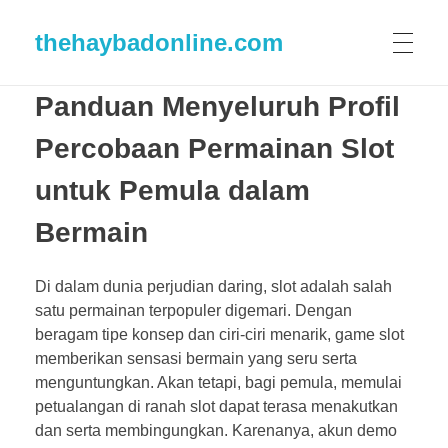
thehaybadonline.com
Panduan Menyeluruh Profil
Percobaan Permainan Slot
untuk Pemula dalam
Bermain
Di dalam dunia perjudian daring, slot adalah salah
satu permainan terpopuler digemari. Dengan
beragam tipe konsep dan ciri-ciri menarik, game slot
memberikan sensasi bermain yang seru serta
menguntungkan. Akan tetapi, bagi pemula, memulai
petualangan di ranah slot dapat terasa menakutkan
dan serta membingungkan. Karenanya, akun demo