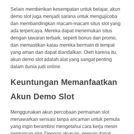
Selain memberikan kesempatan untuk belajar, akun
demo slot juga menjadi sarana untuk mengujicoba
dan membandingkan macam-macam situs slot yang
ada terpercaya. Mereka dapat menemukan situs
dengan tawaran terbaik, seperti bonus dan promo,
dan memastikan kalau mereka bermain di tempat
yang aman dan dapat diandalkan. Oleh karena itu,
akun demo slot adalah alat yang sangat penting
dalam dunia judi online.
Keuntungan Memanfaatkan
Akun Demo Slot
Menggunakan akun percobaan permainan slot
menawarkan sensasi tanpa ancaman untuk pemula
yang ingin berambisi mengetahui cara kerja mesin
permainan slot. Dengan akun ini, pemain dapat