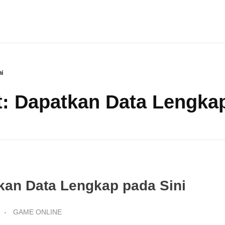
i
: Dapatkan Data Lengkap
kan Data Lengkap pada Sini
GAME ONLINE