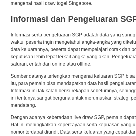
mengenai hasil draw togel Singapore.
Informasi dan Pengeluaran SG
Informasi serta pengeluaran SGP adalah data yang sungg
waktu, peserta ingin mengetahui angka-angka yang dikelu
data keluarannya, peserta dapat mempelajari corak dan
keputusan lebih tepat terkait angka yang akan. Pengelua
saluran, entah dari online atau offline.
Sumber datanya terlengkap mengenai keluaran SGP bisa di
itu, para pemain bisa mendapatkan data hasil pengeluaran
Informasi ini tak kalah berisi rekapan sebelumnya, sehi
ini tentunya sangat berguna untuk merumuskan strategi 
mendatang.
Dengan adanya keberadaan live draw SGP, pemain dapat s
Hal ini meningkatkan kepercayaan serta kepuasan yang u
nomor terdapat diundi. Data serta keluaran yang cepat da