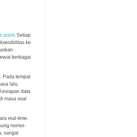
e pools
Setiap
sesibilitas ke
tuskan
lewat berbagai
e. Pada tempat
asa lalu.
 Kesiapan data
di masa soal
ra real-time.
gsung nomor-
u, sangat