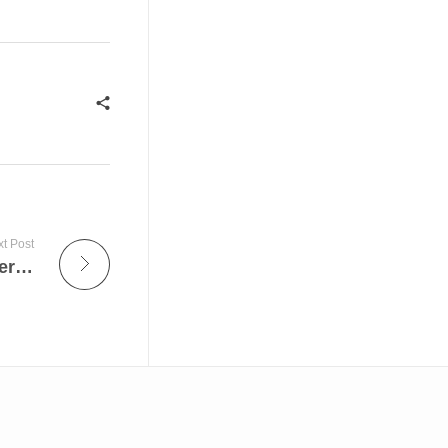
t Post
Togel Super: Menjelajahi Peluang Emas Berharga di Dunia Togel Asia