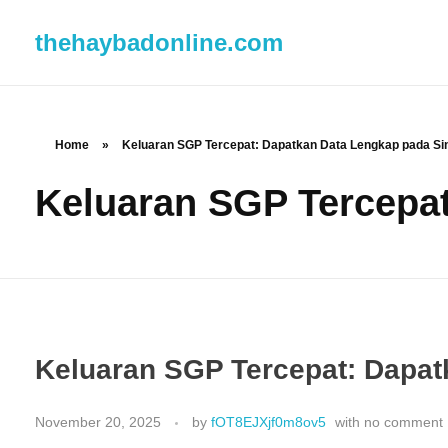
thehaybadonline.com
Home
»
Keluaran SGP Tercepat: Dapatkan Data Lengkap pada Sin
Keluaran SGP Tercepat
Keluaran SGP Tercepat: Dapat
November 20, 2025
by
fOT8EJXjf0m8ov5
with
no comment