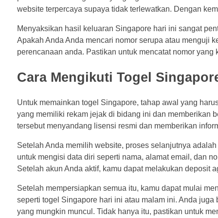
website terpercaya supaya tidak terlewatkan. Dengan kema
Menyaksikan hasil keluaran Singapore hari ini sangat pe
Apakah Anda Anda mencari nomor serupa atau menguji k
perencanaan anda. Pastikan untuk mencatat nomor yang k
Cara Mengikuti Togel Singapor
Untuk memainkan togel Singapore, tahap awal yang harus ja
yang memiliki rekam jejak di bidang ini dan memberikan b
tersebut menyandang lisensi resmi dan memberikan inform
Setelah Anda memilih website, proses selanjutnya adalah
untuk mengisi data diri seperti nama, alamat email, dan no
Setelah akun Anda aktif, kamu dapat melakukan deposit a
Setelah mempersiapkan semua itu, kamu dapat mulai mene
seperti togel Singapore hari ini atau malam ini. Anda ju
yang mungkin muncul. Tidak hanya itu, pastikan untuk m