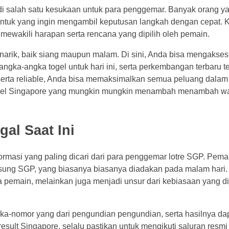
di salah satu kesukaan untuk para penggemar. Banyak orang y
a untuk yang ingin mengambil keputusan langkah dengan cepat.
mewakili harapan serta rencana yang dipilih oleh pemain.
arik, baik siang maupun malam. Di sini, Anda bisa mengakses 
gka-angka togel untuk hari ini, serta perkembangan terbaru t
serta reliable, Anda bisa memaksimalkan semua peluang dalam p
ng togel Singapore yang mungkin mungkin menambah menambah w
al Saat Ini
rmasi yang paling dicari dari para penggemar lotre SGP. Pemain
ung SGP, yang biasanya biasanya diadakan pada malam hari.
 pemain, melainkan juga menjadi unsur dari kebiasaan yang di
ngka-nomor yang dari pengundian pengundian, serta hasilnya da
 result Singapore, selalu pastikan untuk mengikuti saluran res