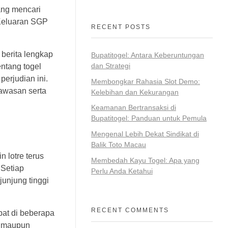
ang mencari
 Keluaran SGP
RECENT POSTS
berita lengkap
Bupatitogel: Antara Keberuntungan
dan Strategi
entang togel
erjudian ini.
Membongkar Rahasia Slot Demo:
awasan serta
Kelebihan dan Kekurangan
Keamanan Bertransaksi di
Bupatitogel: Panduan untuk Pemula
Mengenal Lebih Dekat Sindikat di
Balik Toto Macau
 lotre terus
Membedah Kayu Togel: Apa yang
 Setiap
Perlu Anda Ketahui
junjung tinggi
RECENT COMMENTS
pat di beberapa
mi maupun