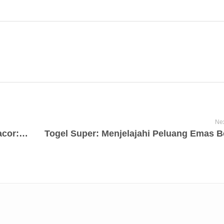
Nex
Rahasia Return To Player Mesin Slot Gacor: Rahasia di Belakang Sukses Besarnya