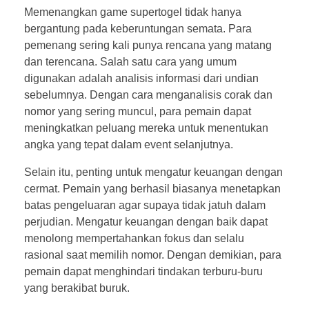
Memenangkan game supertogel tidak hanya
bergantung pada keberuntungan semata. Para
pemenang sering kali punya rencana yang matang
dan terencana. Salah satu cara yang umum
digunakan adalah analisis informasi dari undian
sebelumnya. Dengan cara menganalisis corak dan
nomor yang sering muncul, para pemain dapat
meningkatkan peluang mereka untuk menentukan
angka yang tepat dalam event selanjutnya.
Selain itu, penting untuk mengatur keuangan dengan
cermat. Pemain yang berhasil biasanya menetapkan
batas pengeluaran agar supaya tidak jatuh dalam
perjudian. Mengatur keuangan dengan baik dapat
menolong mempertahankan fokus dan selalu
rasional saat memilih nomor. Dengan demikian, para
pemain dapat menghindari tindakan terburu-buru
yang berakibat buruk.