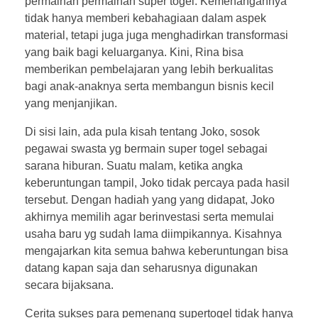
permainan permainan super togel. Kemenangannya
tidak hanya memberi kebahagiaan dalam aspek
material, tetapi juga juga menghadirkan transformasi
yang baik bagi keluarganya. Kini, Rina bisa
memberikan pembelajaran yang lebih berkualitas
bagi anak-anaknya serta membangun bisnis kecil
yang menjanjikan.
Di sisi lain, ada pula kisah tentang Joko, sosok
pegawai swasta yg bermain super togel sebagai
sarana hiburan. Suatu malam, ketika angka
keberuntungan tampil, Joko tidak percaya pada hasil
tersebut. Dengan hadiah yang yang didapat, Joko
akhirnya memilih agar berinvestasi serta memulai
usaha baru yg sudah lama diimpikannya. Kisahnya
mengajarkan kita semua bahwa keberuntungan bisa
datang kapan saja dan seharusnya digunakan
secara bijaksana.
Cerita sukses para pemenang supertogel tidak hanya