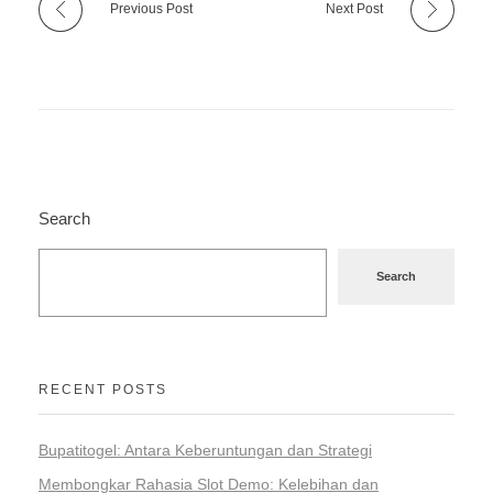
Previous Post
Next Post
Search
Search
RECENT POSTS
Bupatitogel: Antara Keberuntungan dan Strategi
Membongkar Rahasia Slot Demo: Kelebihan dan