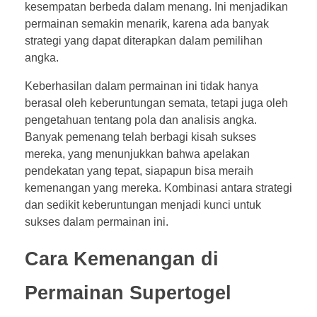
kesempatan berbeda dalam menang. Ini menjadikan
permainan semakin menarik, karena ada banyak
strategi yang dapat diterapkan dalam pemilihan
angka.
Keberhasilan dalam permainan ini tidak hanya
berasal oleh keberuntungan semata, tetapi juga oleh
pengetahuan tentang pola dan analisis angka.
Banyak pemenang telah berbagi kisah sukses
mereka, yang menunjukkan bahwa apelakan
pendekatan yang tepat, siapapun bisa meraih
kemenangan yang mereka. Kombinasi antara strategi
dan sedikit keberuntungan menjadi kunci untuk
sukses dalam permainan ini.
Cara Kemenangan di
Permainan Supertogel