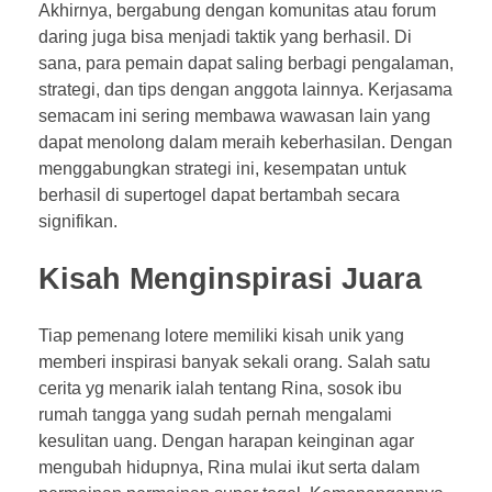
Akhirnya, bergabung dengan komunitas atau forum
daring juga bisa menjadi taktik yang berhasil. Di
sana, para pemain dapat saling berbagi pengalaman,
strategi, dan tips dengan anggota lainnya. Kerjasama
semacam ini sering membawa wawasan lain yang
dapat menolong dalam meraih keberhasilan. Dengan
menggabungkan strategi ini, kesempatan untuk
berhasil di supertogel dapat bertambah secara
signifikan.
Kisah Menginspirasi Juara
Tiap pemenang lotere memiliki kisah unik yang
memberi inspirasi banyak sekali orang. Salah satu
cerita yg menarik ialah tentang Rina, sosok ibu
rumah tangga yang sudah pernah mengalami
kesulitan uang. Dengan harapan keinginan agar
mengubah hidupnya, Rina mulai ikut serta dalam