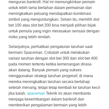
menguras bankroll. Hal ini memungkinkan pemain
untuk lebih lama bertahan dalam permainan dan
meningkatkan peluang mendapatkan kombinasi
simbol yang menguntungkan. Selain itu, memilih slot
bet 100 atau slot bet 200 bisa menjadi pilihan bijak
untuk pemula yang ingin merasakan sensasi dengan
risiko yang lebih rendah.
Selanjutnya, perhatikan pengaturan taruhan saat
bermain Spaceman. Cobalah untuk melakukan
variasi taruhan dengan slot bet 300 dan slot bet 400
pada momen tertentu ketika kemenangan dirasa
akan datang. Banyak pemain yang sukses
menggunakan strategi taruhan progresif, di mana
mereka meningkatkan taruhan secara bertahap
setelah menang, tetapi tetap kembali ke taruhan kecil
jika kalah.
spaceman
Teknik ini akan membantu
menjaga keseimbangan dalam bankroll dan
memberikan pengalaman bermain yang lebih