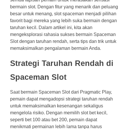
bermain slot. Dengan fitur yang menarik dan peluang
l
besar untuk menang, slot spaceman menjadi pilihan
favorit bagi mereka yang lebih suka bermain dengan
o
taruhan kecil. Dalam artikel ini, kita akan
t
mengeksplorasi rahasia sukses bermain Spaceman
Slot dengan taruhan rendah, serta tips dan trik untuk
:
memaksimalkan pengalaman bermain Anda.
R
Strategi Taruhan Rendah di
a
Spaceman Slot
h
Saat bermain Spaceman Slot dari Pragmatic Play,
a
pemain dapat mengadopsi strategi taruhan rendah
s
untuk memaksimalkan kesenangan sekaligus
mengelola risiko. Dengan memilih slot bet kecil,
i
seperti bet 100 atau bet 200, pemain dapat
menikmati permainan lebih lama tanpa harus