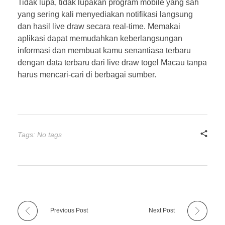
Tidak lupa, tidak lupakan program mobile yang sah
yang sering kali menyediakan notifikasi langsung
dan hasil live draw secara real-time. Memakai
aplikasi dapat memudahkan keberlangsungan
informasi dan membuat kamu senantiasa terbaru
dengan data terbaru dari live draw togel Macau tanpa
harus mencari-cari di berbagai sumber.
Tags: No tags
Previous Post
Next Post