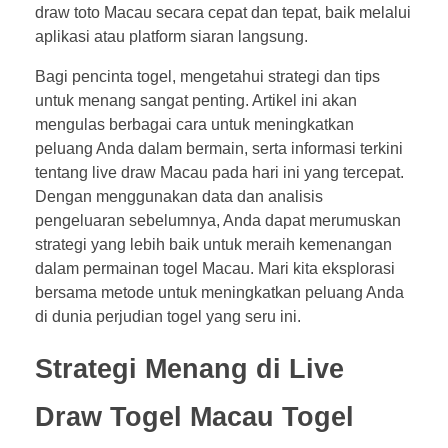
draw toto Macau secara cepat dan tepat, baik melalui
aplikasi atau platform siaran langsung.
Bagi pencinta togel, mengetahui strategi dan tips
untuk menang sangat penting. Artikel ini akan
mengulas berbagai cara untuk meningkatkan
peluang Anda dalam bermain, serta informasi terkini
tentang live draw Macau pada hari ini yang tercepat.
Dengan menggunakan data dan analisis
pengeluaran sebelumnya, Anda dapat merumuskan
strategi yang lebih baik untuk meraih kemenangan
dalam permainan togel Macau. Mari kita eksplorasi
bersama metode untuk meningkatkan peluang Anda
di dunia perjudian togel yang seru ini.
Strategi Menang di Live
Draw Togel Macau Togel