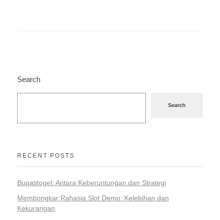
Search
Search
RECENT POSTS
Bupatitogel: Antara Keberuntungan dan Strategi
Membongkar Rahasia Slot Demo: Kelebihan dan
Kekurangan