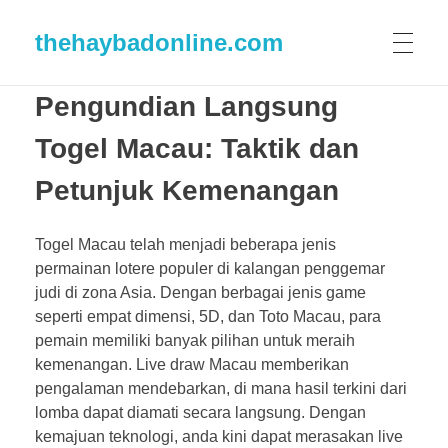
thehaybadonline.com
Pengundian Langsung
Togel Macau: Taktik dan
Petunjuk Kemenangan
Togel Macau telah menjadi beberapa jenis
permainan lotere populer di kalangan penggemar
judi di zona Asia. Dengan berbagai jenis game
seperti empat dimensi, 5D, dan Toto Macau, para
pemain memiliki banyak pilihan untuk meraih
kemenangan. Live draw Macau memberikan
pengalaman mendebarkan, di mana hasil terkini dari
lomba dapat diamati secara langsung. Dengan
kemajuan teknologi, anda kini dapat merasakan live