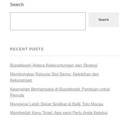
Search
Search
RECENT POSTS
Bupatitogel: Antara Keberuntungan dan Strategi
Membongkar Rahasia Slot Demo: Kelebihan dan
Kekurangan
Keamanan Bertransaksi di Bupatitogel: Panduan untuk
Pemula
Mengenal Lebih Dekat Sindikat di Balik Toto Macau
Membedah Kayu Togel: Apa yang Perlu Anda Ketahui