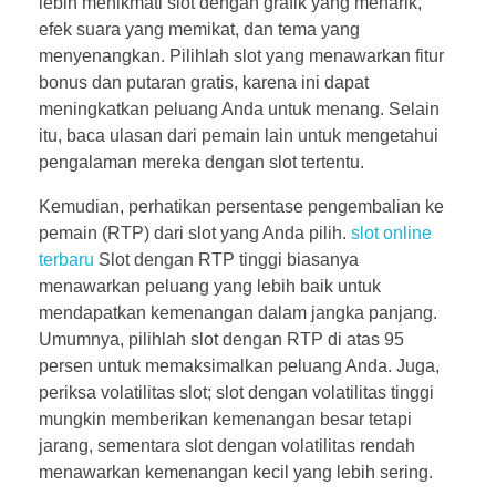
lebih menikmati slot dengan grafik yang menarik,
efek suara yang memikat, dan tema yang
menyenangkan. Pilihlah slot yang menawarkan fitur
bonus dan putaran gratis, karena ini dapat
meningkatkan peluang Anda untuk menang. Selain
itu, baca ulasan dari pemain lain untuk mengetahui
pengalaman mereka dengan slot tertentu.
Kemudian, perhatikan persentase pengembalian ke
pemain (RTP) dari slot yang Anda pilih.
slot online
terbaru
Slot dengan RTP tinggi biasanya
menawarkan peluang yang lebih baik untuk
mendapatkan kemenangan dalam jangka panjang.
Umumnya, pilihlah slot dengan RTP di atas 95
persen untuk memaksimalkan peluang Anda. Juga,
periksa volatilitas slot; slot dengan volatilitas tinggi
mungkin memberikan kemenangan besar tetapi
jarang, sementara slot dengan volatilitas rendah
menawarkan kemenangan kecil yang lebih sering.