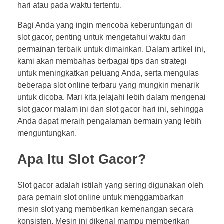
hari atau pada waktu tertentu.
Bagi Anda yang ingin mencoba keberuntungan di
slot gacor, penting untuk mengetahui waktu dan
permainan terbaik untuk dimainkan. Dalam artikel ini,
kami akan membahas berbagai tips dan strategi
untuk meningkatkan peluang Anda, serta mengulas
beberapa slot online terbaru yang mungkin menarik
untuk dicoba. Mari kita jelajahi lebih dalam mengenai
slot gacor malam ini dan slot gacor hari ini, sehingga
Anda dapat meraih pengalaman bermain yang lebih
menguntungkan.
Apa Itu Slot Gacor?
Slot gacor adalah istilah yang sering digunakan oleh
para pemain slot online untuk menggambarkan
mesin slot yang memberikan kemenangan secara
konsisten. Mesin ini dikenal mampu memberikan