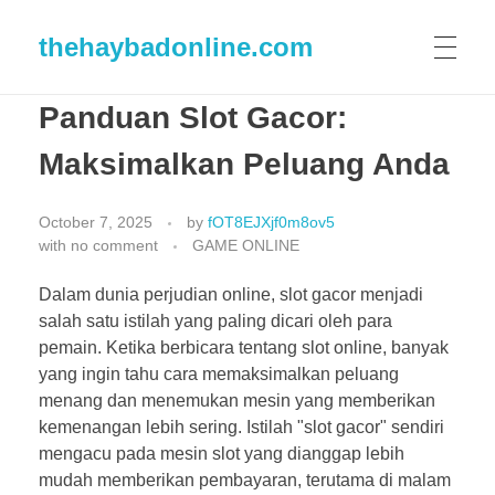
thehaybadonline.com
Panduan Slot Gacor:
Maksimalkan Peluang Anda
October 7, 2025
by
fOT8EJXjf0m8ov5
with
no comment
GAME ONLINE
Dalam dunia perjudian online, slot gacor menjadi
salah satu istilah yang paling dicari oleh para
pemain. Ketika berbicara tentang slot online, banyak
yang ingin tahu cara memaksimalkan peluang
menang dan menemukan mesin yang memberikan
kemenangan lebih sering. Istilah "slot gacor" sendiri
mengacu pada mesin slot yang dianggap lebih
mudah memberikan pembayaran, terutama di malam