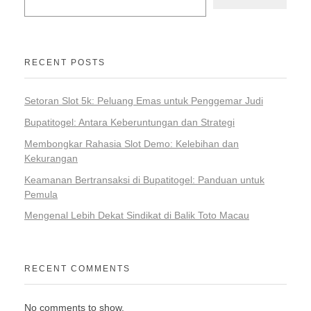
RECENT POSTS
Setoran Slot 5k: Peluang Emas untuk Penggemar Judi
Bupatitogel: Antara Keberuntungan dan Strategi
Membongkar Rahasia Slot Demo: Kelebihan dan
Kekurangan
Keamanan Bertransaksi di Bupatitogel: Panduan untuk
Pemula
Mengenal Lebih Dekat Sindikat di Balik Toto Macau
RECENT COMMENTS
No comments to show.