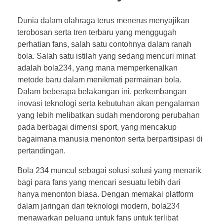
Dunia dalam olahraga terus menerus menyajikan
terobosan serta tren terbaru yang menggugah
perhatian fans, salah satu contohnya dalam ranah
bola. Salah satu istilah yang sedang mencuri minat
adalah bola234, yang mana memperkenalkan
metode baru dalam menikmati permainan bola.
Dalam beberapa belakangan ini, perkembangan
inovasi teknologi serta kebutuhan akan pengalaman
yang lebih melibatkan sudah mendorong perubahan
pada berbagai dimensi sport, yang mencakup
bagaimana manusia menonton serta berpartisipasi di
pertandingan.
Bola 234 muncul sebagai solusi solusi yang menarik
bagi para fans yang mencari sesuatu lebih dari
hanya menonton biasa. Dengan memakai platform
dalam jaringan dan teknologi modern, bola234
menawarkan peluang untuk fans untuk terlibat