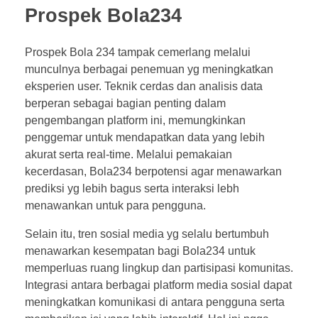
Prospek Bola234
Prospek Bola 234 tampak cemerlang melalui
munculnya berbagai penemuan yg meningkatkan
eksperien user. Teknik cerdas dan analisis data
berperan sebagai bagian penting dalam
pengembangan platform ini, memungkinkan
penggemar untuk mendapatkan data yang lebih
akurat serta real-time. Melalui pemakaian
kecerdasan, Bola234 berpotensi agar menawarkan
prediksi yg lebih bagus serta interaksi lebh
menawankan untuk para pengguna.
Selain itu, tren sosial media yg selalu bertumbuh
menawarkan kesempatan bagi Bola234 untuk
memperluas ruang lingkup dan partisipasi komunitas.
Integrasi antara berbagai platform media sosial dapat
meningkatkan komunikasi di antara pengguna serta