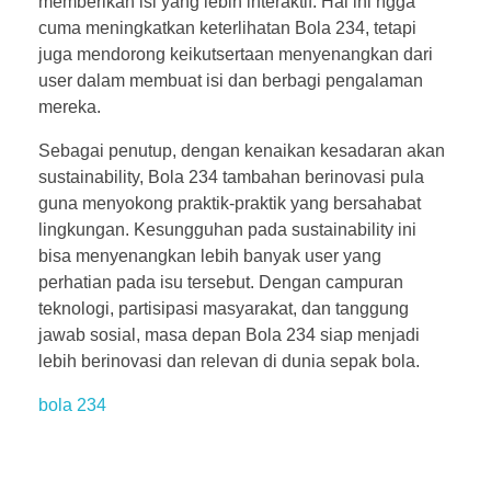
memberikan isi yang lebih interaktif. Hal ini ngga
cuma meningkatkan keterlihatan Bola 234, tetapi
juga mendorong keikutsertaan menyenangkan dari
user dalam membuat isi dan berbagi pengalaman
mereka.
Sebagai penutup, dengan kenaikan kesadaran akan
sustainability, Bola 234 tambahan berinovasi pula
guna menyokong praktik-praktik yang bersahabat
lingkungan. Kesungguhan pada sustainability ini
bisa menyenangkan lebih banyak user yang
perhatian pada isu tersebut. Dengan campuran
teknologi, partisipasi masyarakat, dan tanggung
jawab sosial, masa depan Bola 234 siap menjadi
lebih berinovasi dan relevan di dunia sepak bola.
bola 234