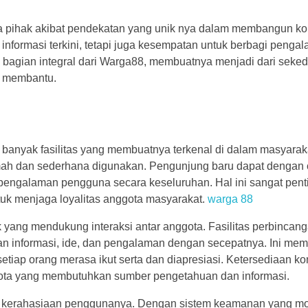
a pihak akibat pendekatan yang unik nya dalam membangun kom
nformasi terkini, tetapi juga kesempatan untuk berbagi pengal
i bagian integral dari Warga88, membuatnya menjadi dari seke
g membantu.
banyak fasilitas yang membuatnya terkenal di dalam masyarakat
amah dan sederhana digunakan. Pengunjung baru dapat dengan 
 pengalaman pengguna secara keseluruhan. Hal ini sangat pent
uk menjaga loyalitas anggota masyarakat.
warga 88
ik yang mendukung interaksi antar anggota. Fasilitas perbincan
 informasi, ide, dan pengalaman dengan secepatnya. Ini me
tiap orang merasa ikut serta dan diapresiasi. Ketersediaan k
ggota yang membutuhkan sumber pengetahuan dan informasi.
dan kerahasiaan penggunanya. Dengan sistem keamanan yang m