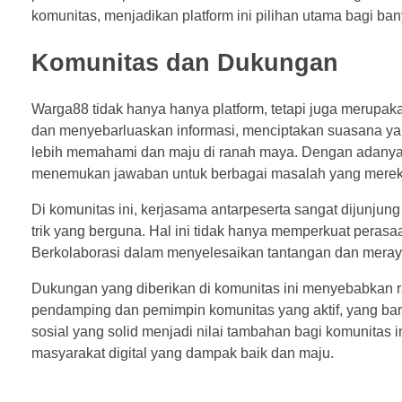
komunitas, menjadikan platform ini pilihan utama bagi ban
Komunitas dan Dukungan
Warga88 tidak hanya hanya platform, tetapi juga merupa
dan menyebarluaskan informasi, menciptakan suasana yang
lebih memahami dan maju di ranah maya. Dengan adanya
menemukan jawaban untuk berbagai masalah yang merek
Di komunitas ini, kerjasama antarpeserta sangat dijunjung
trik yang berguna. Hal ini tidak hanya memperkuat perasa
Berkolaborasi dalam menyelesaikan tantangan dan meraya
Dukungan yang diberikan di komunitas ini menyebabkan r
pendamping dan pemimpin komunitas yang aktif, yang ba
sosial yang solid menjadi nilai tambahan bagi komunitas 
masyarakat digital yang dampak baik dan maju.