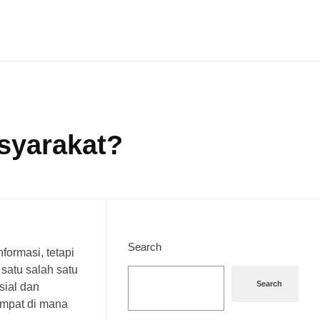
syarakat?
Search
ormasi, tetapi
satu salah satu
Search
sial dan
empat di mana