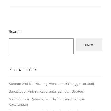
Search
Search
RECENT POSTS
Setoran Slot 5k: Peluang Emas untuk Penggemar Judi
Bupatitogel: Antara Keberuntungan dan Strategi
Membongkar Rahasia Slot Demo: Kelebihan dan
Kekurangan