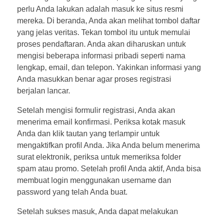
perlu Anda lakukan adalah masuk ke situs resmi
mereka. Di beranda, Anda akan melihat tombol daftar
yang jelas veritas. Tekan tombol itu untuk memulai
proses pendaftaran. Anda akan diharuskan untuk
mengisi beberapa informasi pribadi seperti nama
lengkap, email, dan telepon. Yakinkan informasi yang
Anda masukkan benar agar proses registrasi
berjalan lancar.
Setelah mengisi formulir registrasi, Anda akan
menerima email konfirmasi. Periksa kotak masuk
Anda dan klik tautan yang terlampir untuk
mengaktifkan profil Anda. Jika Anda belum menerima
surat elektronik, periksa untuk memeriksa folder
spam atau promo. Setelah profil Anda aktif, Anda bisa
membuat login menggunakan username dan
password yang telah Anda buat.
Setelah sukses masuk, Anda dapat melakukan