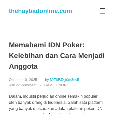
thehaybadonline.com
Memahami IDN Poker:
Kelebihan dan Cara Menjadi
Anggota
October 10, 2025
by
fOT8EJXjf0m8ov5
with
no comment
GAME ONLINE
Dalam, industri perjudian online semakin populer
oleh banyak orang di Indonesia. Salah satu platform
yang banyak dibicarakan adalah platform poker IDN,