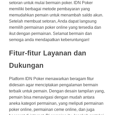
setoran untuk mulai bermain poker. IDN Poker
memiliki berbagai metode pembayaran yang
memudahkan pemain untuk menambah saldo akun.
Setelah membuat setoran, Anda dapat langsung
memilih permainan poker online yang tersedia dan
ikut dengan permainan. Selamat bermain dan
semoga anda mendapatkan keberuntungan!
Fitur-fitur Layanan dan
Dukungan
Platform IDN Poker menawarkan beragam fitur
didesain agar menciptakan pengalaman bermain
terbaik untuk pemain. Dengan desain tampilan yang,
pemain bisa menavigasi dengan mudah antara
aneka kategori permainan, yang meliputi permainan
poker online, permainan ceme online, dan juga