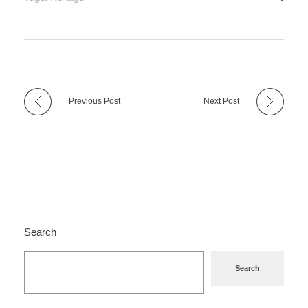
Previous Post
Next Post
Search
Search