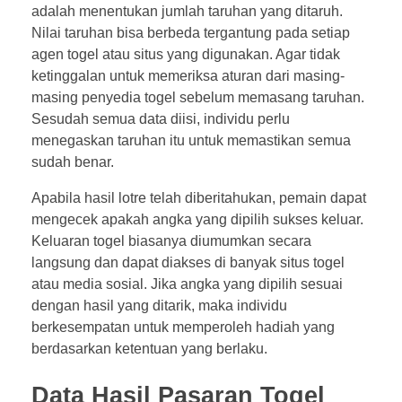
adalah menentukan jumlah taruhan yang ditaruh.
Nilai taruhan bisa berbeda tergantung pada setiap
agen togel atau situs yang digunakan. Agar tidak
ketinggalan untuk memeriksa aturan dari masing-
masing penyedia togel sebelum memasang taruhan.
Sesudah semua data diisi, individu perlu
menegaskan taruhan itu untuk memastikan semua
sudah benar.
Apabila hasil lotre telah diberitahukan, pemain dapat
mengecek apakah angka yang dipilih sukses keluar.
Keluaran togel biasanya diumumkan secara
langsung dan dapat diakses di banyak situs togel
atau media sosial. Jika angka yang dipilih sesuai
dengan hasil yang ditarik, maka individu
berkesempatan untuk memperoleh hadiah yang
berdasarkan ketentuan yang berlaku.
Data Hasil Pasaran Togel