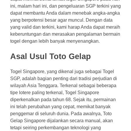
ini, malam hari ini, dan pengeluaran SGP terkini yang
k
dapat membantu Anda dalam menebak angka-angka
a
yang berpotensi besar agar muncul. Dengan data
yang valid dan terkini, kami harap Anda dapat meraih
H
keberuntungan dan merasakan pengalaman bermain
togel dengan lebih banyak menyenangkan.
a
Asal Usul Toto Gelap
s
i
Togel Singapore, yang dikenal juga sebagai Togel
SGP, adalah bagian penting dari tradisi perjudian di
l
wilayah Asia Tenggara. Terkenal sebagai beberapa
tipe lotere paling terkenal, Togel Singapore
T
diperkenalkan pada tahun 68. Sejak itu, permainan
o
ini telah perubahan yang cepat, memikat banyak
penggemar di seluruh dunia. Pada awalnya, Toto
g
Gelap Singapore dijalankan secara manual, akan
tetapi seiring perkembangan teknologi yang