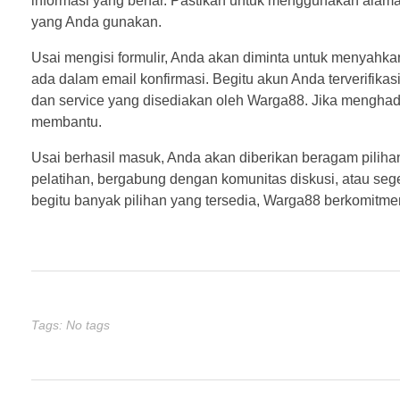
informasi yang benar. Pastikan untuk menggunakan alamat
a
yang Anda gunakan.
s
Usai mengisi formulir, Anda akan diminta untuk menyahka
a
ada dalam email konfirmasi. Begitu akun Anda terverifika
dan service yang disediakan oleh Warga88. Jika menghad
n
membantu.
F
Usai berhasil masuk, Anda akan diberikan beragam piliha
pelatihan, bergabung dengan komunitas diskusi, atau seg
i
begitu banyak pilihan yang tersedia, Warga88 berkomitm
n
a
n
Tags: No tags
s
i