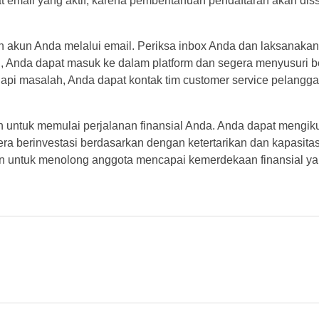
 email yang aktif, karena pemberitahuan pendaftaran akan dis
n akun Anda melalui email. Periksa inbox Anda dan laksanakan 
si, Anda dapat masuk ke dalam platform dan segera menyusuri be
api masalah, Anda dapat kontak tim customer service pelangga
n untuk memulai perjalanan finansial Anda. Anda dapat mengik
era berinvestasi berdasarkan dengan ketertarikan dan kapasit
en untuk menolong anggota mencapai kemerdekaan finansial ya