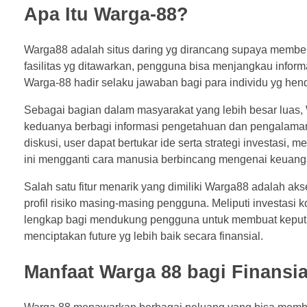
Apa Itu Warga-88?
8
:
Warga88 adalah situs daring yg dirancang supaya member
fasilitas yg ditawarkan, pengguna bisa menjangkau informa
J
Warga-88 hadir selaku jawaban bagi para individu yg h
e
Sebagai bagian dalam masyarakat yang lebih besar luas
m
keduanya berbagi informasi pengetahuan dan pengalaman
diskusi, user dapat bertukar ide serta strategi investasi, 
b
ini mengganti cara manusia berbincang mengenai keuanga
a
Salah satu fitur menarik yang dimiliki Warga88 adalah akse
profil risiko masing-masing pengguna. Meliputi investasi 
t
lengkap bagi mendukung pengguna untuk membuat keputus
menciptakan future yg lebih baik secara finansial.
a
Manfaat Warga 88 bagi Finansia
n
M