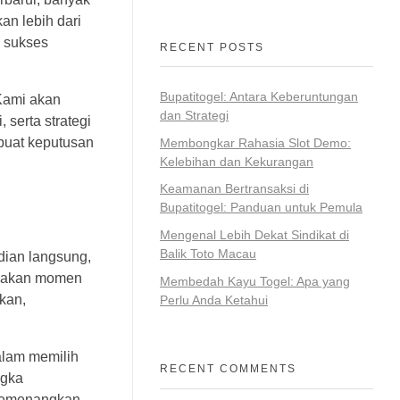
n lebih dari
g sukses
RECENT POSTS
Bupatitogel: Antara Keberuntungan
Kami akan
dan Strategi
serta strategi
buat keputusan
Membongkar Rahasia Slot Demo:
Kelebihan dan Kekurangan
Keamanan Bertransaksi di
Bupatitogel: Panduan untuk Pemula
Mengenal Lebih Dekat Sindikat di
Balik Toto Macau
dian langsung,
rupakan momen
Membedah Kayu Togel: Apa yang
kan,
Perlu Anda Ketahui
alam memilih
RECENT COMMENTS
ngka
 memenangkan