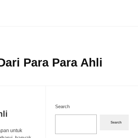
Dari Para Para Ahli
Search
li
Search
apan untuk
rbarui, banyak