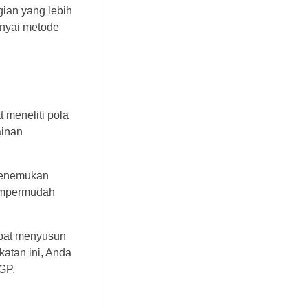
gian yang lebih
unyai metode
 meneliti pola
ainan
.
 menemukan
 mempermudah
dapat menyusun
atan ini, Anda
GP.