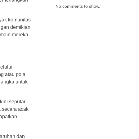
No comments to show.
nyak komunitas
engan demikian,
rmain mereka.
elalui
ng atau pola
 angka untuk
kini seputar
 secara acak
dapatkan
taruhan dan