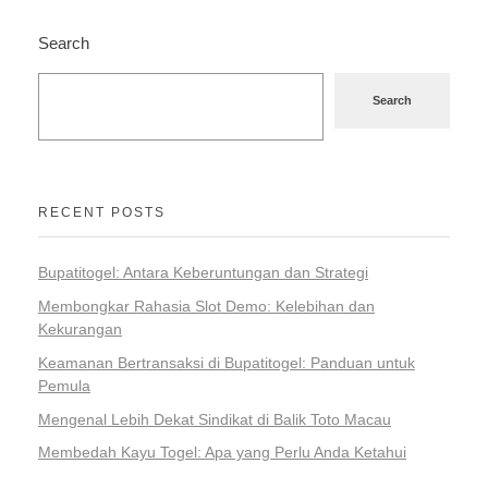
Search
Search
RECENT POSTS
Bupatitogel: Antara Keberuntungan dan Strategi
Membongkar Rahasia Slot Demo: Kelebihan dan
Kekurangan
Keamanan Bertransaksi di Bupatitogel: Panduan untuk
Pemula
Mengenal Lebih Dekat Sindikat di Balik Toto Macau
Membedah Kayu Togel: Apa yang Perlu Anda Ketahui