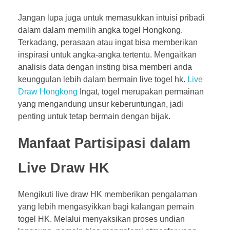
Jangan lupa juga untuk memasukkan intuisi pribadi
dalam dalam memilih angka togel Hongkong.
Terkadang, perasaan atau ingat bisa memberikan
inspirasi untuk angka-angka tertentu. Mengaitkan
analisis data dengan insting bisa memberi anda
keunggulan lebih dalam bermain live togel hk.
Live
Draw Hongkong
Ingat, togel merupakan permainan
yang mengandung unsur keberuntungan, jadi
penting untuk tetap bermain dengan bijak.
Manfaat Partisipasi dalam
Live Draw HK
Mengikuti live draw HK memberikan pengalaman
yang lebih mengasyikkan bagi kalangan pemain
togel HK. Melalui menyaksikan proses undian