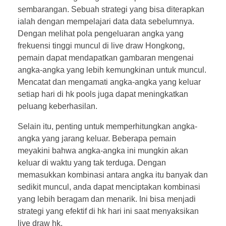
sembarangan. Sebuah strategi yang bisa diterapkan
ialah dengan mempelajari data data sebelumnya.
Dengan melihat pola pengeluaran angka yang
frekuensi tinggi muncul di live draw Hongkong,
pemain dapat mendapatkan gambaran mengenai
angka-angka yang lebih kemungkinan untuk muncul.
Mencatat dan mengamati angka-angka yang keluar
setiap hari di hk pools juga dapat meningkatkan
peluang keberhasilan.
Selain itu, penting untuk memperhitungkan angka-
angka yang jarang keluar. Beberapa pemain
meyakini bahwa angka-angka ini mungkin akan
keluar di waktu yang tak terduga. Dengan
memasukkan kombinasi antara angka itu banyak dan
sedikit muncul, anda dapat menciptakan kombinasi
yang lebih beragam dan menarik. Ini bisa menjadi
strategi yang efektif di hk hari ini saat menyaksikan
live draw hk.