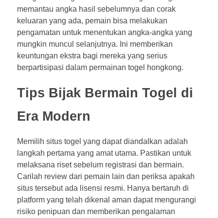
memantau angka hasil sebelumnya dan corak
keluaran yang ada, pemain bisa melakukan
pengamatan untuk menentukan angka-angka yang
mungkin muncul selanjutnya. Ini memberikan
keuntungan ekstra bagi mereka yang serius
berpartisipasi dalam permainan togel hongkong.
Tips Bijak Bermain Togel di
Era Modern
Memilih situs togel yang dapat diandalkan adalah
langkah pertama yang amat utama. Pastikan untuk
melaksana riset sebelum registrasi dan bermain.
Carilah review dari pemain lain dan periksa apakah
situs tersebut ada lisensi resmi. Hanya bertaruh di
platform yang telah dikenal aman dapat mengurangi
risiko penipuan dan memberikan pengalaman