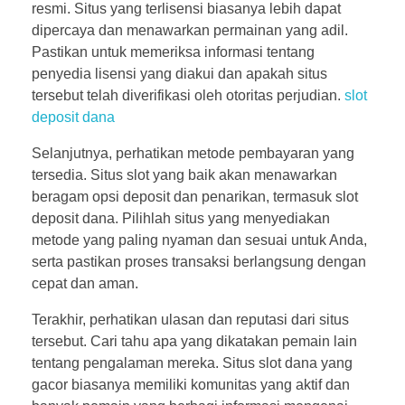
resmi. Situs yang terlisensi biasanya lebih dapat
dipercaya dan menawarkan permainan yang adil.
Pastikan untuk memeriksa informasi tentang
penyedia lisensi yang diakui dan apakah situs
tersebut telah diverifikasi oleh otoritas perjudian.
slot
deposit dana
Selanjutnya, perhatikan metode pembayaran yang
tersedia. Situs slot yang baik akan menawarkan
beragam opsi deposit dan penarikan, termasuk slot
deposit dana. Pilihlah situs yang menyediakan
metode yang paling nyaman dan sesuai untuk Anda,
serta pastikan proses transaksi berlangsung dengan
cepat dan aman.
Terakhir, perhatikan ulasan dan reputasi dari situs
tersebut. Cari tahu apa yang dikatakan pemain lain
tentang pengalaman mereka. Situs slot dana yang
gacor biasanya memiliki komunitas yang aktif dan