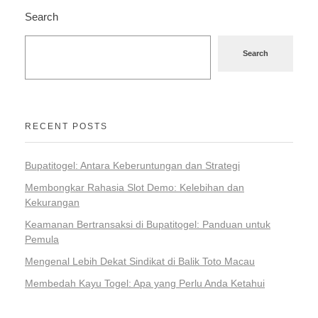
Search
Search
RECENT POSTS
Bupatitogel: Antara Keberuntungan dan Strategi
Membongkar Rahasia Slot Demo: Kelebihan dan
Kekurangan
Keamanan Bertransaksi di Bupatitogel: Panduan untuk
Pemula
Mengenal Lebih Dekat Sindikat di Balik Toto Macau
Membedah Kayu Togel: Apa yang Perlu Anda Ketahui