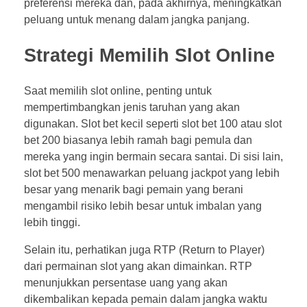
preferensi mereka dan, pada akhirnya, meningkatkan
peluang untuk menang dalam jangka panjang.
Strategi Memilih Slot Online
Saat memilih slot online, penting untuk
mempertimbangkan jenis taruhan yang akan
digunakan. Slot bet kecil seperti slot bet 100 atau slot
bet 200 biasanya lebih ramah bagi pemula dan
mereka yang ingin bermain secara santai. Di sisi lain,
slot bet 500 menawarkan peluang jackpot yang lebih
besar yang menarik bagi pemain yang berani
mengambil risiko lebih besar untuk imbalan yang
lebih tinggi.
Selain itu, perhatikan juga RTP (Return to Player)
dari permainan slot yang akan dimainkan. RTP
menunjukkan persentase uang yang akan
dikembalikan kepada pemain dalam jangka waktu