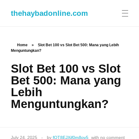
thehaybadonline.com
Home
»
Slot Bet 100 vs Slot Bet 500: Mana yang Lebih
Menguntungkan?
Slot Bet 100 vs Slot
Bet 500: Mana yang
Lebih
Menguntungkan?
S
July 24, 2025
by
fOT8EJXjf0m8ov5
with
no comment