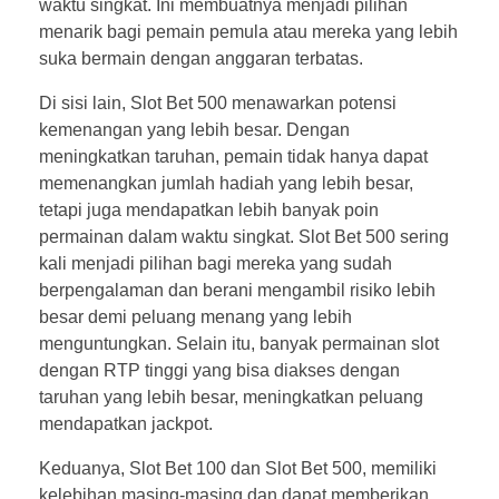
waktu singkat. Ini membuatnya menjadi pilihan
:
menarik bagi pemain pemula atau mereka yang lebih
M
suka bermain dengan anggaran terbatas.
a
Di sisi lain, Slot Bet 500 menawarkan potensi
kemenangan yang lebih besar. Dengan
n
meningkatkan taruhan, pemain tidak hanya dapat
memenangkan jumlah hadiah yang lebih besar,
a
tetapi juga mendapatkan lebih banyak poin
permainan dalam waktu singkat. Slot Bet 500 sering
y
kali menjadi pilihan bagi mereka yang sudah
a
berpengalaman dan berani mengambil risiko lebih
besar demi peluang menang yang lebih
n
menguntungkan. Selain itu, banyak permainan slot
dengan RTP tinggi yang bisa diakses dengan
g
taruhan yang lebih besar, meningkatkan peluang
mendapatkan jackpot.
L
Keduanya, Slot Bet 100 dan Slot Bet 500, memiliki
e
kelebihan masing-masing dan dapat memberikan