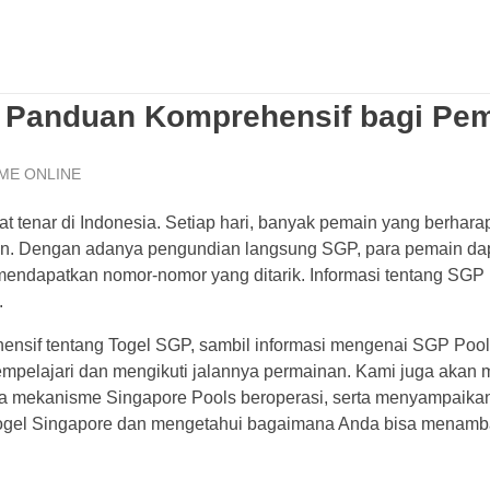
: Panduan Komprehensif bagi Pe
ME ONLINE
t tenar di Indonesia. Setiap hari, banyak pemain yang berha
an. Dengan adanya pengundian langsung SGP, para pemain da
endapatkan nomor-nomor yang ditarik. Informasi tentang SGP h
.
ensif tentang Togel SGP, sambil informasi mengenai SGP Pools
mpelajari dan mengikuti jalannya permainan. Kami juga aka
na mekanisme Singapore Pools beroperasi, serta menyampaikan
m togel Singapore dan mengetahui bagaimana Anda bisa menam