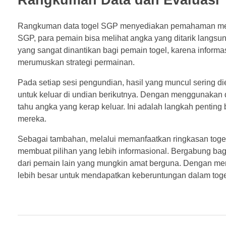
Rangkuman Data dan Evaluasi
Rangkuman data togel SGP menyediakan pemahaman menye
SGP, para pemain bisa melihat angka yang ditarik langsu
yang sangat dinantikan bagi pemain togel, karena informa
merumuskan strategi permainan.
Pada setiap sesi pengundian, hasil yang muncul sering d
untuk keluar di undian berikutnya. Dengan menggunakan 
tahu angka yang kerap keluar. Ini adalah langkah penti
mereka.
Sebagai tambahan, melalui memanfaatkan ringkasan toge
membuat pilihan yang lebih informasional. Bergabung bagia
dari pemain lain yang mungkin amat berguna. Dengan me
lebih besar untuk mendapatkan keberuntungan dalam tog