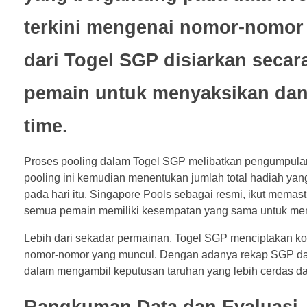
terkini mengenai nomor-nomor 
dari Togel SGP disiarkan seca
pemain untuk menyaksikan dan 
time.
Proses pooling dalam Togel SGP melibatkan pengumpulan 
pooling ini kemudian menentukan jumlah total hadiah y
pada hari itu. Singapore Pools sebagai resmi, ikut mema
semua pemain memiliki kesempatan yang sama untuk me
Lebih dari sekadar permainan, Togel SGP menciptakan komu
nomor-nomor yang muncul. Dengan adanya rekap SGP dan i
dalam mengambil keputusan taruhan yang lebih cerdas dan