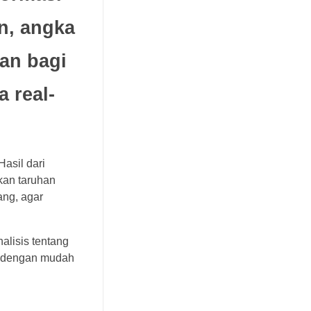
n, angka
an bagi
 real-
asil dari
kan taruhan
ang, agar
alisis tentang
at dengan mudah