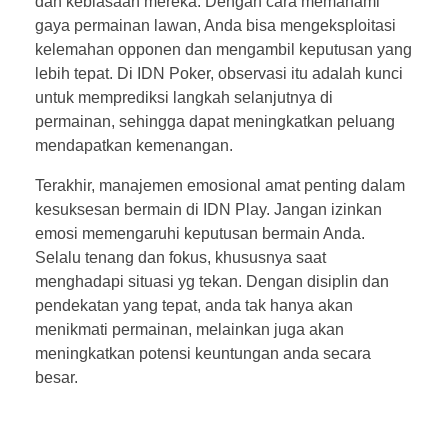
dan kebiasaan mereka. Dengan cara memahami
gaya permainan lawan, Anda bisa mengeksploitasi
kelemahan opponen dan mengambil keputusan yang
lebih tepat. Di IDN Poker, observasi itu adalah kunci
untuk memprediksi langkah selanjutnya di
permainan, sehingga dapat meningkatkan peluang
mendapatkan kemenangan.
Terakhir, manajemen emosional amat penting dalam
kesuksesan bermain di IDN Play. Jangan izinkan
emosi memengaruhi keputusan bermain Anda.
Selalu tenang dan fokus, khususnya saat
menghadapi situasi yg tekan. Dengan disiplin dan
pendekatan yang tepat, anda tak hanya akan
menikmati permainan, melainkan juga akan
meningkatkan potensi keuntungan anda secara
besar.