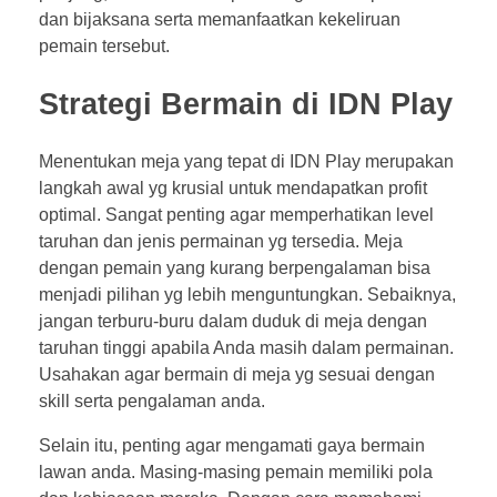
dan bijaksana serta memanfaatkan kekeliruan
pemain tersebut.
Strategi Bermain di IDN Play
Menentukan meja yang tepat di IDN Play merupakan
langkah awal yg krusial untuk mendapatkan profit
optimal. Sangat penting agar memperhatikan level
taruhan dan jenis permainan yg tersedia. Meja
dengan pemain yang kurang berpengalaman bisa
menjadi pilihan yg lebih menguntungkan. Sebaiknya,
jangan terburu-buru dalam duduk di meja dengan
taruhan tinggi apabila Anda masih dalam permainan.
Usahakan agar bermain di meja yg sesuai dengan
skill serta pengalaman anda.
Selain itu, penting agar mengamati gaya bermain
lawan anda. Masing-masing pemain memiliki pola