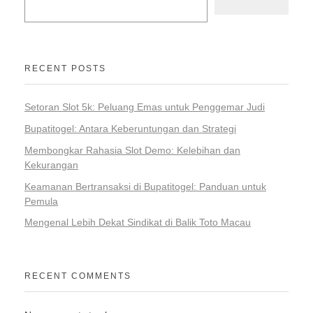
RECENT POSTS
Setoran Slot 5k: Peluang Emas untuk Penggemar Judi
Bupatitogel: Antara Keberuntungan dan Strategi
Membongkar Rahasia Slot Demo: Kelebihan dan
Kekurangan
Keamanan Bertransaksi di Bupatitogel: Panduan untuk
Pemula
Mengenal Lebih Dekat Sindikat di Balik Toto Macau
RECENT COMMENTS