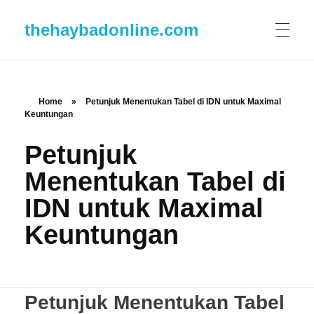
thehaybadonline.com
Home
»
Petunjuk Menentukan Tabel di IDN untuk Maximal
Keuntungan
Petunjuk
Menentukan Tabel di
IDN untuk Maximal
Keuntungan
Petunjuk Menentukan Tabel