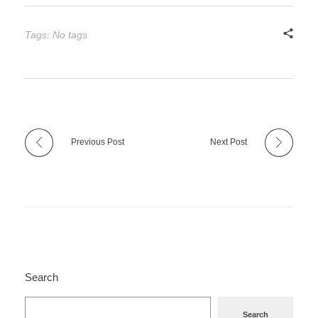
Tags: No tags
Previous Post
Next Post
Search
Search