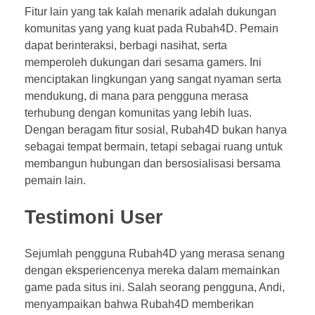
Fitur lain yang tak kalah menarik adalah dukungan
komunitas yang yang kuat pada Rubah4D. Pemain
dapat berinteraksi, berbagi nasihat, serta
memperoleh dukungan dari sesama gamers. Ini
menciptakan lingkungan yang sangat nyaman serta
mendukung, di mana para pengguna merasa
terhubung dengan komunitas yang lebih luas.
Dengan beragam fitur sosial, Rubah4D bukan hanya
sebagai tempat bermain, tetapi sebagai ruang untuk
membangun hubungan dan bersosialisasi bersama
pemain lain.
Testimoni User
Sejumlah pengguna Rubah4D yang merasa senang
dengan eksperiencenya mereka dalam memainkan
game pada situs ini. Salah seorang pengguna, Andi,
menyampaikan bahwa Rubah4D memberikan