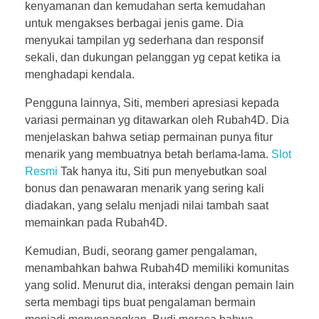
kenyamanan dan kemudahan serta kemudahan
untuk mengakses berbagai jenis game. Dia
menyukai tampilan yg sederhana dan responsif
sekali, dan dukungan pelanggan yg cepat ketika ia
menghadapi kendala.
Pengguna lainnya, Siti, memberi apresiasi kepada
variasi permainan yg ditawarkan oleh Rubah4D. Dia
menjelaskan bahwa setiap permainan punya fitur
menarik yang membuatnya betah berlama-lama.
Slot
Resmi
Tak hanya itu, Siti pun menyebutkan soal
bonus dan penawaran menarik yang sering kali
diadakan, yang selalu menjadi nilai tambah saat
memainkan pada Rubah4D.
Kemudian, Budi, seorang gamer pengalaman,
menambahkan bahwa Rubah4D memiliki komunitas
yang solid. Menurut dia, interaksi dengan pemain lain
serta membagi tips buat pengalaman bermain