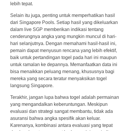
lebih tepat.
Selain itu juga, penting untuk memperhatikan hasil
dari Singapore Pools. Setiap hasil yang dikeluarkan
dalam live SGP memberikan indikasi tentang
cenderungnya angka yang mungkin muncul di hari-
hari selanjutnya. Dengan memahami hasil-hasil ini,
pemain dapat menyusun rencana yang lebih efektif,
baik untuk pertandingan togel pada hari ini maupun
untuk ramalan ke depannya. Memanfaatkan data ini
bisa menaikkan peluang menang, khususnya bagi
mereka yang secara teratur menyaksikan togel
langsung Singapore.
Terakhir, jangan lupa bahwa togel adalah permainan
yang mengandalkan keberuntungan. Meskipun
evaluasi dan strategi sangat membantu, tidak ada
asuransi bahwa angka spesifik akan keluar.
Karenanya, kombinasi antara evaluasi yang tepat