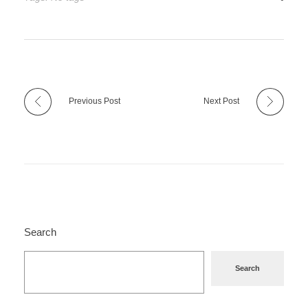
Previous Post
Next Post
Search
Search