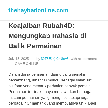
thehaybadonline.com
Keajaiban Rubah4D:
Mengungkap Rahasia di
Balik Permainan
July 13, 2025
by
fOT8EJXjf0m8ov5
with
no comment
GAME ONLINE
Dalam dunia permainan daring yang semakin
berkembang, rubah4D muncul sebagai salah satu
platform yang menarik perhatian banyak pemain.
Permainan ini tidak hanya menawarkan berbagai
macam permainan yang menghibur, tetapi juga
berbagai fitur menarik yang membuatnya unik. Bagi