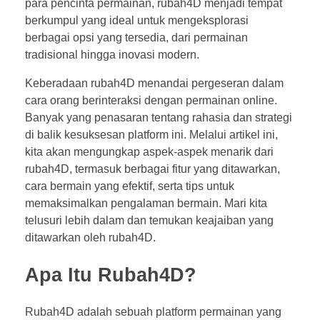
para pencinta permainan, rubah4D menjadi tempat
berkumpul yang ideal untuk mengeksplorasi
berbagai opsi yang tersedia, dari permainan
tradisional hingga inovasi modern.
Keberadaan rubah4D menandai pergeseran dalam
cara orang berinteraksi dengan permainan online.
Banyak yang penasaran tentang rahasia dan strategi
di balik kesuksesan platform ini. Melalui artikel ini,
kita akan mengungkap aspek-aspek menarik dari
rubah4D, termasuk berbagai fitur yang ditawarkan,
cara bermain yang efektif, serta tips untuk
memaksimalkan pengalaman bermain. Mari kita
telusuri lebih dalam dan temukan keajaiban yang
ditawarkan oleh rubah4D.
Apa Itu Rubah4D?
Rubah4D adalah sebuah platform permainan yang