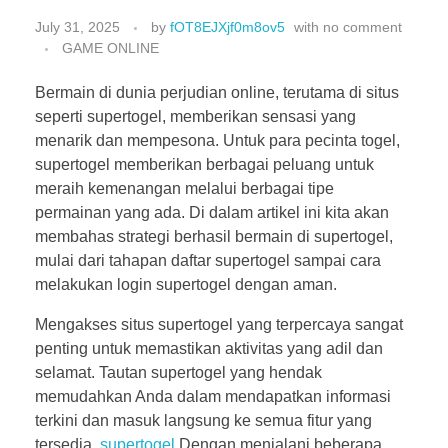
C
July 31, 2025
by
fOT8EJXjf0m8ov5
with
no comment
GAME ONLINE
a
Bermain di dunia perjudian online, terutama di situs
r
seperti supertogel, memberikan sensasi yang
a
menarik dan mempesona. Untuk para pecinta togel,
supertogel memberikan berbagai peluang untuk
B
meraih kemenangan melalui berbagai tipe
permainan yang ada. Di dalam artikel ini kita akan
e
membahas strategi berhasil bermain di supertogel,
mulai dari tahapan daftar supertogel sampai cara
r
melakukan login supertogel dengan aman.
h
Mengakses situs supertogel yang terpercaya sangat
a
penting untuk memastikan aktivitas yang adil dan
selamat. Tautan supertogel yang hendak
s
memudahkan Anda dalam mendapatkan informasi
terkini dan masuk langsung ke semua fitur yang
i
tersedia.
supertogel
Dengan menjalani beberapa