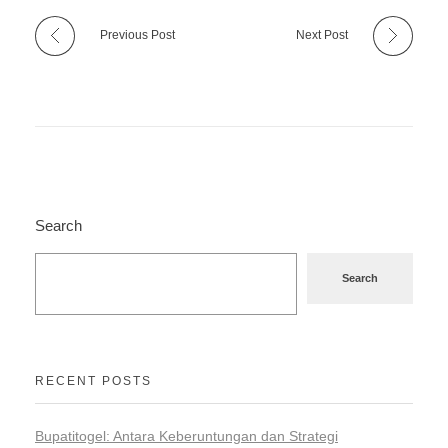
Previous Post
Next Post
Search
Search
RECENT POSTS
Bupatitogel: Antara Keberuntungan dan Strategi