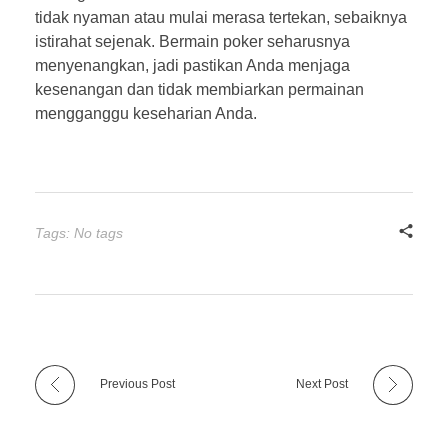
tidak nyaman atau mulai merasa tertekan, sebaiknya
istirahat sejenak. Bermain poker seharusnya
menyenangkan, jadi pastikan Anda menjaga
kesenangan dan tidak membiarkan permainan
mengganggu keseharian Anda.
Tags: No tags
Previous Post
Next Post