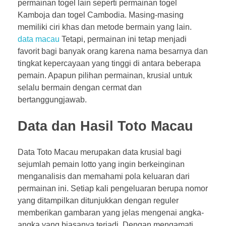
k
permainan togel lain seperti permainan togel
Kamboja dan togel Cambodia. Masing-masing
s
memiliki ciri khas dan metode bermain yang lain.
data macau
Tetapi, permainan ini tetap menjadi
e
favorit bagi banyak orang karena nama besarnya dan
tingkat kepercayaan yang tinggi di antara beberapa
s
pemain. Apapun pilihan permainan, krusial untuk
a
selalu bermain dengan cermat dan
bertanggungjawab.
n
Data dan Hasil Toto Macau
Data Toto Macau merupakan data krusial bagi
sejumlah pemain lotto yang ingin berkeinginan
menganalisis dan memahami pola keluaran dari
permainan ini. Setiap kali pengeluaran berupa nomor
yang ditampilkan ditunjukkan dengan reguler
memberikan gambaran yang jelas mengenai angka-
angka yang biasanya terjadi. Dengan mengamati