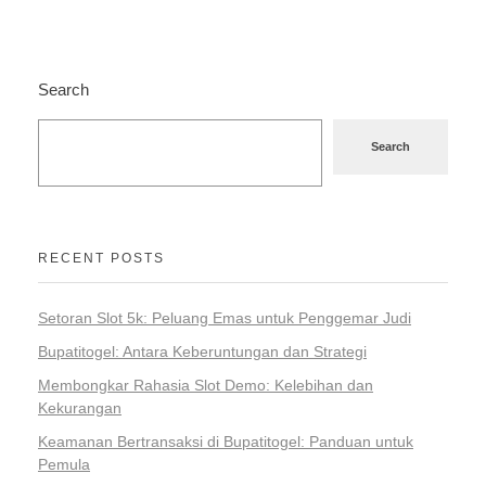
Search
Search
RECENT POSTS
Setoran Slot 5k: Peluang Emas untuk Penggemar Judi
Bupatitogel: Antara Keberuntungan dan Strategi
Membongkar Rahasia Slot Demo: Kelebihan dan
Kekurangan
Keamanan Bertransaksi di Bupatitogel: Panduan untuk
Pemula