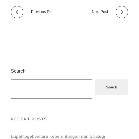
Previous Post
Next Post
Search
Search
RECENT POSTS
Bupatitogel: Antara Keberuntungan dan Strategi