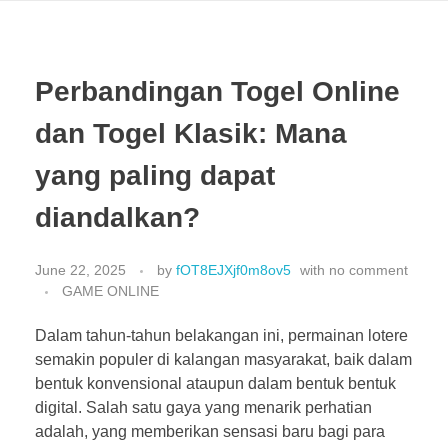
Perbandingan Togel Online
dan Togel Klasik: Mana
yang paling dapat
diandalkan?
June 22, 2025
by
fOT8EJXjf0m8ov5
with
no comment
GAME ONLINE
Dalam tahun-tahun belakangan ini, permainan lotere
semakin populer di kalangan masyarakat, baik dalam
bentuk konvensional ataupun dalam bentuk bentuk
digital. Salah satu gaya yang menarik perhatian
adalah, yang memberikan sensasi baru bagi para