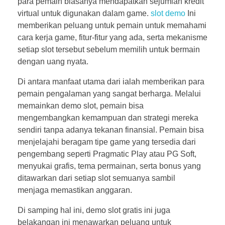
para pemain biasanya mendapatkan sejumlah kredit
virtual untuk digunakan dalam game.
slot demo
Ini
memberikan peluang untuk pemain untuk memahami
cara kerja game, fitur-fitur yang ada, serta mekanisme
setiap slot tersebut sebelum memilih untuk bermain
dengan uang nyata.
Di antara manfaat utama dari ialah memberikan para
pemain pengalaman yang sangat berharga. Melalui
memainkan demo slot, pemain bisa
mengembangkan kemampuan dan strategi mereka
sendiri tanpa adanya tekanan finansial. Pemain bisa
menjelajahi beragam tipe game yang tersedia dari
pengembang seperti Pragmatic Play atau PG Soft,
menyukai grafis, tema permainan, serta bonus yang
ditawarkan dari setiap slot semuanya sambil
menjaga memastikan anggaran.
Di samping hal ini, demo slot gratis ini juga
belakangan ini menawarkan peluang untuk